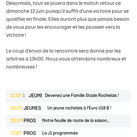
Désormais, tout se jouera dans le match retour ce
dimanche 12 juin puisqu'il suffit d'une victoire pour se
qualifier en finale. Elles auront plus que jamais besoin
de vous pour les encourager et les pousser vers la
victoire !
Le coup d'envoi de la rencontre sera donné par les
arbitres à 13h00. Nous vous attendons nombreux et
nombreuses !
ESPOIRS
21.07
JEUNES
Devenez une Famille Stade Rochelais !
20.07
JEUNES
Un jeune rochelais à l’Euro U18 B !
20.07
PROS
Notre feuille de route de la saison...
17.07
PROS
La J1 programmée