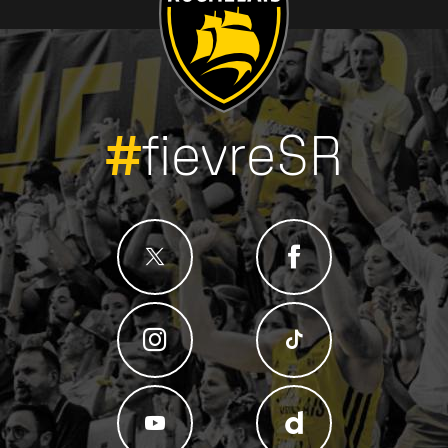
#
fievreSR