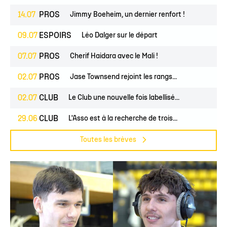
14.07
PROS
Jimmy Boeheim, un dernier renfort !
09.07
ESPOIRS
Léo Dalger sur le départ
07.07
PROS
Cherif Haidara avec le Mali !
02.07
PROS
Jase Townsend rejoint les rangs...
02.07
CLUB
Le Club une nouvelle fois labellisé...
29.06
CLUB
L'Asso est à la recherche de trois...
Toutes les brèves