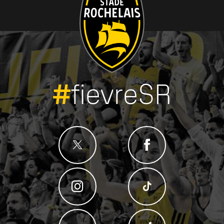
#
fievreSR