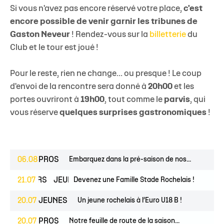
Si vous n'avez pas encore réservé votre place,
c'est
encore possible de venir garnir les tribunes de
Gaston Neveur
! Rendez-vous sur la
billetterie
du
Club et le tour est joué !
Pour le reste, rien ne change... ou presque ! Le coup
d'envoi de la rencontre sera donné à
20h00
et les
portes ouvriront à
19h00
, tout comme le
parvis
, qui
vous réserve
quelques surprises gastronomiques
!
06.08
PROS
Embarquez dans la pré-saison de nos...
ESPOIRS
21.07
JEUNES
Devenez une Famille Stade Rochelais !
20.07
JEUNES
Un jeune rochelais à l’Euro U18 B !
20.07
PROS
Notre feuille de route de la saison...