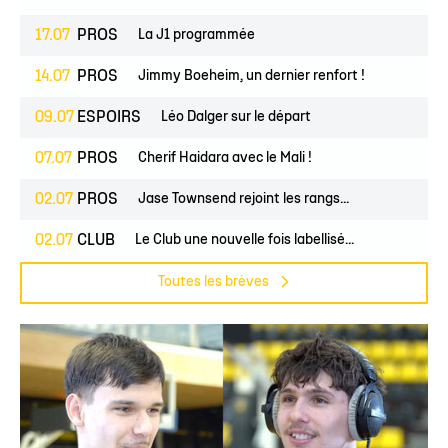
17.07
PROS
La J1 programmée
14.07
PROS
Jimmy Boeheim, un dernier renfort !
09.07
ESPOIRS
Léo Dalger sur le départ
07.07
PROS
Cherif Haidara avec le Mali !
02.07
PROS
Jase Townsend rejoint les rangs...
02.07
CLUB
Le Club une nouvelle fois labellisé...
Toutes les brèves