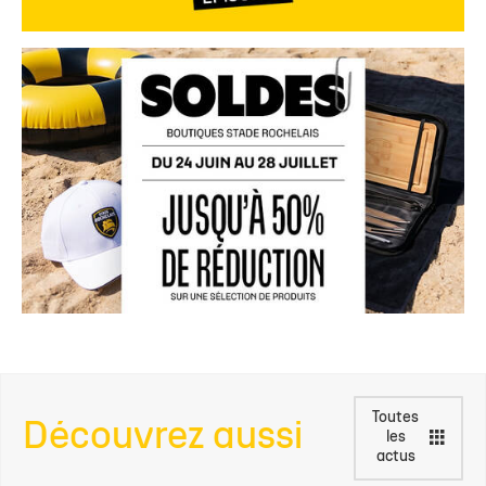
Toutes
Découvrez aussi
les
actus
02.07.2026
CLUB
Le Club une nouvelle fois labellisé
Argent !