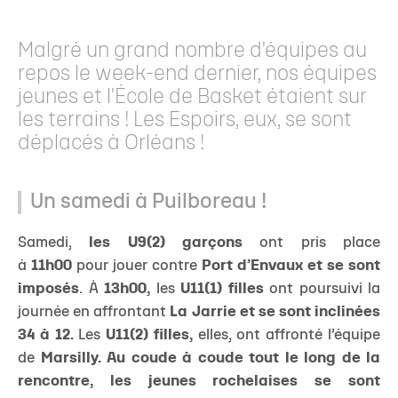
Malgré un grand nombre d'équipes au
repos le week-end dernier, nos équipes
jeunes et l'École de Basket étaient sur
les terrains ! Les Espoirs, eux, se sont
déplacés à Orléans !
Un samedi à Puilboreau !
Samedi,
les U9(2) garçons
ont pris place
à
11h00
pour jouer contre
Port d’Envaux et se sont
imposés
. À
13h00,
les
U11(1) filles
ont poursuivi la
journée en affrontant
La Jarrie et se sont inclinées
34 à 12.
Les
U11(2) filles,
elles, ont affronté l’équipe
de
Marsilly. Au coude à coude tout le long de la
rencontre, les jeunes rochelaises
se sont