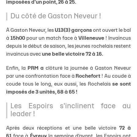
imposées d'un point, 26 à 25.
Du côté de Gaston Neveur !
À Gaston Neveur, les
U13(3) garçons
ont ouvert le bal
à
15h00
pour un match face à
Villeneuve
! Invaincus
depuis le début de saison, les jeunes rochelais restent
invaincus avec
une belle victoire 72 à 16.
Enfin, la
PRM a
clôturé la journée à Gaston Neveur
par une confrontation face à
Rochefort
! Au coude à
coude tous le long, eux aussi, les Rochelais
se sont
imposés de 3 unités, 68 à 65 !
Les Espoirs s'inclinent face au
leader !
Après deux réceptions et une belle victoire
72 à
61
face à
Évreux
la semaine d'avant, les Espoirs ont