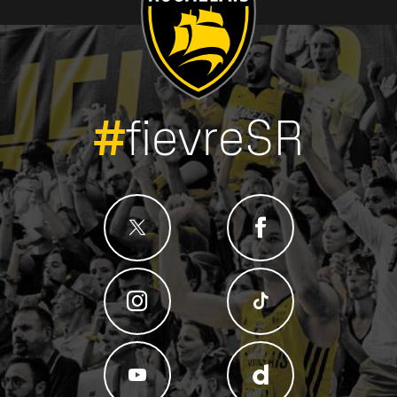
#
fievreSR