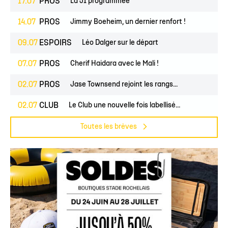
17.07
PROS
La J1 programmée
14.07
PROS
Jimmy Boeheim, un dernier renfort !
09.07
ESPOIRS
Léo Dalger sur le départ
07.07
PROS
Cherif Haidara avec le Mali !
02.07
PROS
Jase Townsend rejoint les rangs...
02.07
CLUB
Le Club une nouvelle fois labellisé...
Toutes les brèves