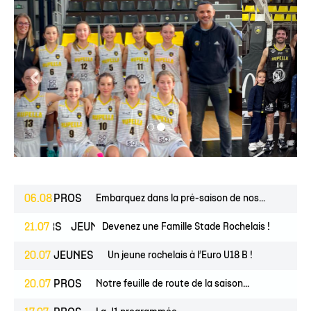
06.08
PROS
Embarquez dans la pré-saison de nos...
ESPOIRS
21.07
JEUNES
Devenez une Famille Stade Rochelais !
20.07
JEUNES
Un jeune rochelais à l’Euro U18 B !
20.07
PROS
Notre feuille de route de la saison...