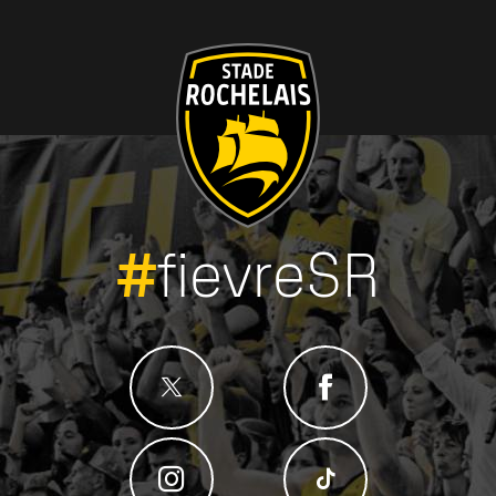
#
fievreSR