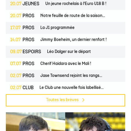
20.07
JEUNES
Un jeune rochelais à l’Euro U18 B !
20.07
PROS
Notre feuille de route de la saison...
17.07
PROS
La J1 programmée
14.07
PROS
Jimmy Boeheim, un dernier renfort !
09.07
ESPOIRS
Léo Dalger sur le départ
07.07
PROS
Cherif Haidara avec le Mali !
02.07
PROS
Jase Townsend rejoint les rangs...
02.07
CLUB
Le Club une nouvelle fois labellisé...
Toutes les brèves