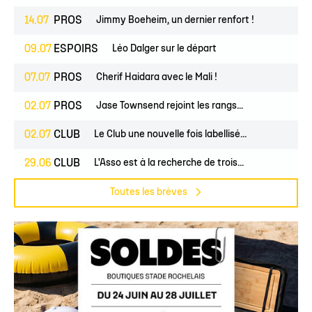
14.07
PROS
Jimmy Boeheim, un dernier renfort !
09.07
ESPOIRS
Léo Dalger sur le départ
07.07
PROS
Cherif Haidara avec le Mali !
02.07
PROS
Jase Townsend rejoint les rangs...
02.07
CLUB
Le Club une nouvelle fois labellisé...
29.06
CLUB
L'Asso est à la recherche de trois...
Toutes les brèves