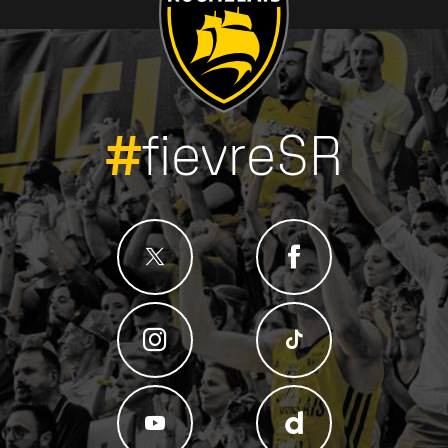
#
fievreSR