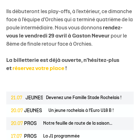
Ils débuteront les play-offs, à l'extérieur, ce dimanche
face à l'équipe d'Orchies qui a terminé quatrième de la
poule intermédiaire. Nous vous donnons
rendez-
vous le vendredi 29 avril à Gaston Neveur
pour le
8ème de finale retour face à Orchies.
La billetterie est déjà ouverte, n’hésitez-plus
et
réservez votre place
!
SPOIRS
21.07
JEUNES
Devenez une Famille Stade Rochelais !
20.07
JEUNES
Un jeune rochelais à l’Euro U18 B !
20.07
PROS
Notre feuille de route de la saison...
17.07
PROS
La J1 programmée