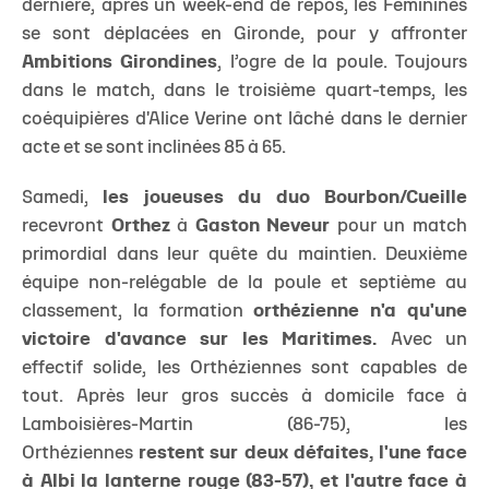
dernière, après un week-end de repos, les Féminines
se sont déplacées en Gironde, pour y affronter
Ambitions Girondines
, l’ogre de la poule. Toujours
dans le match, dans le troisième quart-temps, les
coéquipières d'Alice Verine ont lâché dans le dernier
acte et se sont inclinées 85 à 65.
Samedi,
les joueuses du duo Bourbon/Cueille
recevront
Orthez
à
Gaston Neveur
pour un match
primordial dans leur quête du maintien. Deuxième
équipe non-relégable de la poule et septième au
classement, la formation
o
rthézienne n'a qu'une
victoire d'avance sur les Maritimes.
Avec un
effectif solide, les Orthéziennes sont capables de
tout. Après leur gros succès à domicile face à
Lamboisières-Martin (86-75), les
Orthéziennes
restent sur deux défaites, l'une face
à Albi la lanterne rouge (83-57), et l'autre face à