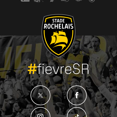
#
fievreSR