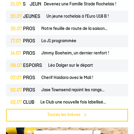
ESPOIRS
21.07
JEUNES
Devenez une Famille Stade Rochelais !
20.07
JEUNES
Un jeune rochelais à l’Euro U18 B !
20.07
PROS
Notre feuille de route de la saison...
17.07
PROS
La J1 programmée
14.07
PROS
Jimmy Boeheim, un dernier renfort !
09.07
ESPOIRS
Léo Dalger sur le départ
07.07
PROS
Cherif Haidara avec le Mali !
02.07
PROS
Jase Townsend rejoint les rangs...
02.07
CLUB
Le Club une nouvelle fois labellisé...
Toutes les brèves