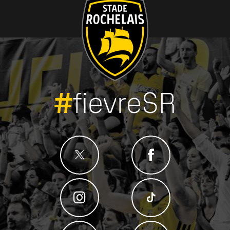
#
fievreSR