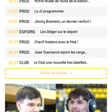
20.07
PROS
Notre feuille de route de la saison...
17.07
PROS
La J1 programmée
14.07
PROS
Jimmy Boeheim, un dernier renfort !
09.07
ESPOIRS
Léo Dalger sur le départ
07.07
PROS
Cherif Haidara avec le Mali !
02.07
PROS
Jase Townsend rejoint les rangs...
02.07
CLUB
Le Club une nouvelle fois labellisé...
Toutes les brèves