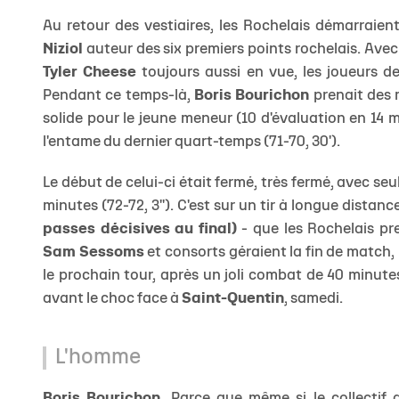
Au retour des vestiaires, les Rochelais démarraient
Niziol
auteur des six premiers points rochelais. Avec
Tyler Cheese
toujours aussi en vue, les joueurs d
Pendant ce temps-là,
Boris Bourichon
prenait des m
solide pour le jeune meneur (10 d'évaluation en 14 m
l'entame du dernier quart-temps (71-70, 30').
Le début de celui-ci était fermé, très fermé, avec s
minutes (72-72, 3''). C'est sur un tir à longue distan
passes décisives au final)
- que les Rochelais pre
Sam Sessoms
et consorts géraient la fin de match, 
le prochain tour, après un joli combat de 40 minutes
avant le choc face à
Saint-Quentin
, samedi.
L'homme
Boris Bourichon.
Parce que même si le collectif