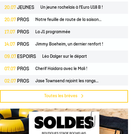
20.07
JEUNES
Un jeune rochelais à l’Euro U18 B !
20.07
PROS
Notre feuille de route de la saison...
17.07
PROS
La J1 programmée
14.07
PROS
Jimmy Boeheim, un dernier renfort !
09.07
ESPOIRS
Léo Dalger sur le départ
07.07
PROS
Cherif Haidara avec le Mali !
02.07
PROS
Jase Townsend rejoint les rangs...
02.07
CLUB
Le Club une nouvelle fois labellisé...
Toutes les brèves