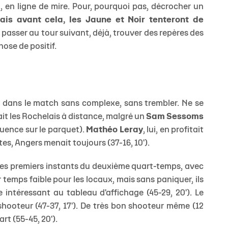
 en ligne de mire. Pour, pourquoi pas, décrocher un
ais avant cela, les Jaune et Noir tenteront de
passer au tour suivant, déjà, trouver des repères des
hose de positif.
t dans le match sans complexe, sans trembler. Ne se
it les Rochelais à distance, malgré un
Sam Sessoms
uence sur le parquet).
Mathéo Leray
, lui, en profitait
tes, Angers menait toujours (37-16, 10').
s les premiers instants du deuxième quart-temps, avec
r temps faible pour les locaux, mais sans paniquer, ils
ntéressant au tableau d'affichage (45-29, 20'). Le
shooteur (47-37, 17'). De très bon shooteur même (12
art (55-45, 20').