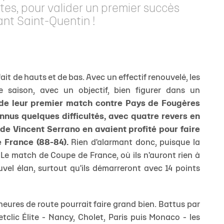
tes, pour valider un premier succès
ant Saint-Quentin !
ait de hauts et de bas. Avec un effectif renouvelé, les
 saison, avec un objectif, bien figurer dans un
de leur premier match contre Pays de Fougères
nnus quelques difficultés, avec quatre revers en
de Vincent Serrano en avaient profité pour faire
e France (88-84).
Rien d'alarmant donc, puisque la
Le match de Coupe de France, où ils n'auront rien à
vel élan, surtout qu'ils démarreront avec 14 points
eures de route pourrait faire grand bien. Battus par
tclic Élite - Nancy, Cholet, Paris puis Monaco - les