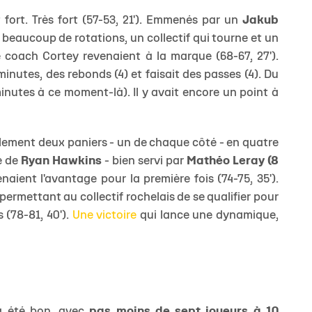
 fort. Très fort (57-53, 21'). Emmenés par un
Jakub
 beaucoup de rotations, un collectif qui tourne et un
e coach Cortey revenaient à la marque (68-67, 27').
inutes, des rebonds (4) et faisait des passes (4). Du
inutes à ce moment-là). Il y avait encore un point à
eulement deux paniers - un de chaque côté - en quatre
ce de
Ryan Hawkins
- bien servi par
Mathéo Leray (8
naient l'avantage pour la première fois (74-75, 35').
permettant au collectif rochelais de se qualifier pour
 (78-81, 40').
Une victoire
qui lance une dynamique,
 a été bon, avec
pas moins de sept joueurs à 10