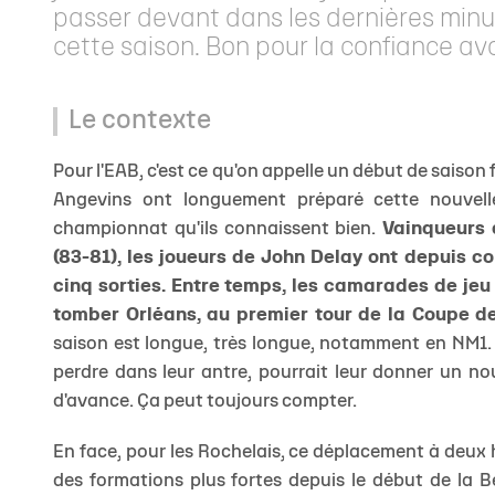
passer devant dans les dernières minu
cette saison. Bon pour la confiance av
Le contexte
Pour l'EAB, c'est ce qu'on appelle un début de saison f
Angevins ont longuement préparé cette nouvelle
championnat qu'ils connaissent bien.
Vainqueurs 
(83-81), les joueurs de John Delay ont depuis co
cinq sorties. Entre temps, les camarades de jeu 
tomber Orléans, au premier tour de la Coupe d
saison est longue, très longue, notamment en NM1. 
perdre dans leur antre, pourrait leur donner un nou
d'avance. Ça peut toujours compter.
En face, pour les Rochelais, ce déplacement à deux h
des formations plus fortes depuis le début de la Be