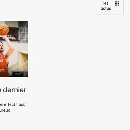
les
actus
 dernier
on effectif pour
eureux