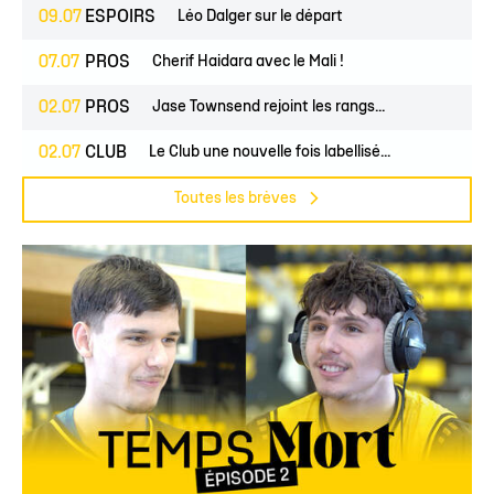
09.07
ESPOIRS
Léo Dalger sur le départ
07.07
PROS
Cherif Haidara avec le Mali !
02.07
PROS
Jase Townsend rejoint les rangs...
02.07
CLUB
Le Club une nouvelle fois labellisé...
Toutes les brèves