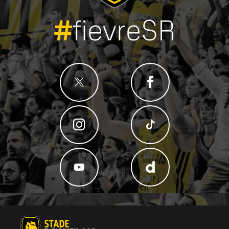
#
fievreSR