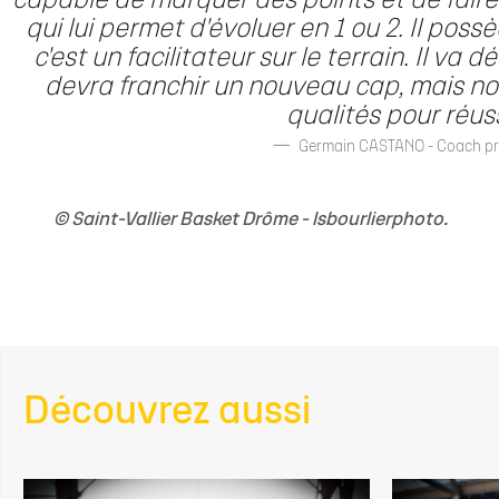
capable de marquer des points et de faire 
qui lui permet d'évoluer en 1 ou 2. Il po
c'est un facilitateur sur le terrain. Il va
devra franchir un nouveau cap, mais no
qualités pour réuss
Germain CASTANO - Coach pri
© Saint-Vallier Basket Drôme - lsbourlierphoto.
Découvrez aussi