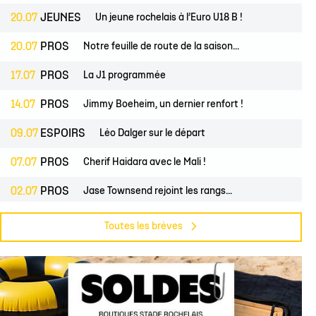
20.07
JEUNES
Un jeune rochelais à l’Euro U18 B !
20.07
PROS
Notre feuille de route de la saison...
17.07
PROS
La J1 programmée
14.07
PROS
Jimmy Boeheim, un dernier renfort !
09.07
ESPOIRS
Léo Dalger sur le départ
07.07
PROS
Cherif Haidara avec le Mali !
02.07
PROS
Jase Townsend rejoint les rangs...
02.07
CLUB
Le Club une nouvelle fois labellisé...
Toutes les brèves