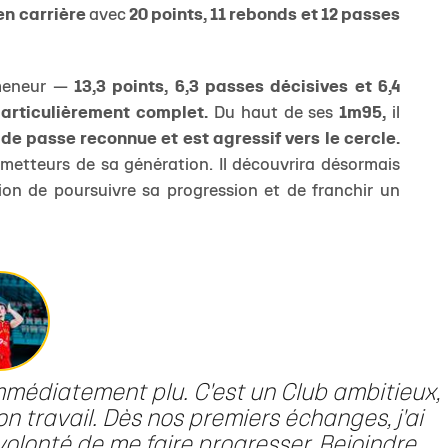
en carrière
avec
20 points, 11 rebonds et 12 passes
 meneur —
13,3 points, 6,3 passes décisives et 6,4
particulièrement complet.
Du haut de ses
1m95,
il
 de passe reconnue et est agressif vers le cercle.
ometteurs de sa génération. Il découvrira désormais
ition de poursuivre sa progression et de franchir un
mmédiatement plu. C'est un Club ambitieux,
n travail. Dès nos premiers échanges, j'ai
volonté de me faire progresser. Rejoindre