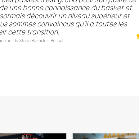
des passes. Il est grand pour son poste ce
ssède une bonne connaissance du basket et
 désormais découvrir un niveau supérieur et
us sommes convaincus qu'il a toutes les
ir cette transition.
ncipal du Stade Rochelais Basket