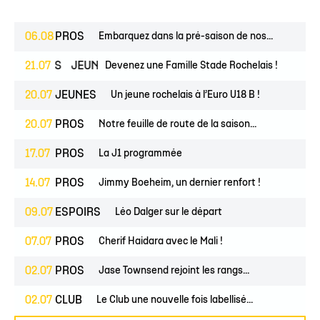
06.08
PROS
Embarquez dans la pré-saison de nos...
ESPOIRS
21.07
JEUNES
Devenez une Famille Stade Rochelais !
20.07
JEUNES
Un jeune rochelais à l’Euro U18 B !
20.07
PROS
Notre feuille de route de la saison...
17.07
PROS
La J1 programmée
14.07
PROS
Jimmy Boeheim, un dernier renfort !
09.07
ESPOIRS
Léo Dalger sur le départ
07.07
PROS
Cherif Haidara avec le Mali !
02.07
PROS
Jase Townsend rejoint les rangs...
02.07
CLUB
Le Club une nouvelle fois labellisé...