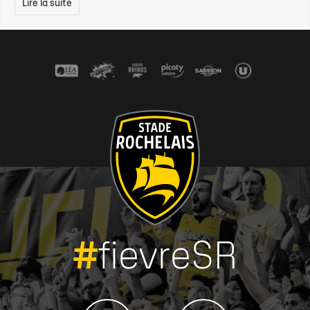
Lire la suite
#
fievreSR