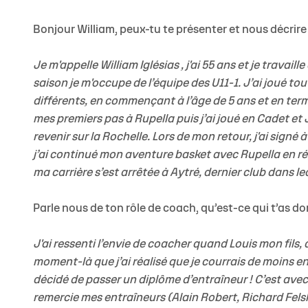
Bonjour William, peux-tu te présenter et nous décrire
Je m'appelle William Iglésias , j'ai 55 ans et je travail
saison je m'occupe de l’équipe des U11-1. J’ai joué t
différents, en commençant à l’âge de 5 ans et en term
mes premiers pas à Rupella puis j’ai joué en Cadet et
revenir sur la Rochelle. Lors de mon retour, j'ai signé à
j’ai continué mon aventure basket avec Rupella en régi
ma carrière s’est arrêtée à Aytré, dernier club dans leq
Parle nous de ton rôle de coach, qu’est-ce qui t’as do
J'ai ressenti l’envie de coacher quand Louis mon fils, 
moment-là que j’ai réalisé que je courrais de moins en m
décidé de passer un diplôme d’entraîneur ! C’est a
remercie mes entraîneurs (Alain Robert, Richard Fels