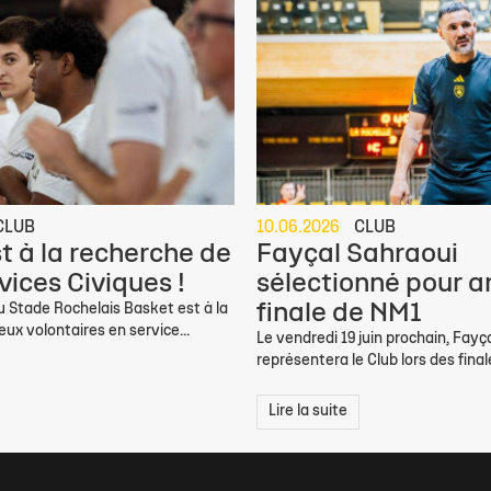
CLUB
10.06.2026
CLUB
st à la recherche de
Fayçal Sahraoui
vices Civiques !
sélectionné pour ar
finale de NM1
u Stade Rochelais Basket est à la
ux volontaires en service...
Le vendredi 19 juin prochain, Fayç
représentera le Club lors des finale
Lire la suite