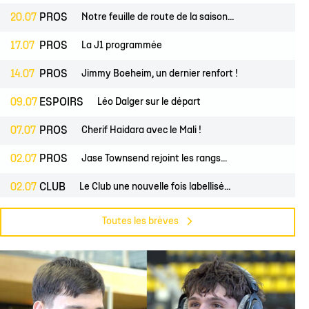
20.07
PROS
Notre feuille de route de la saison...
17.07
PROS
La J1 programmée
14.07
PROS
Jimmy Boeheim, un dernier renfort !
09.07
ESPOIRS
Léo Dalger sur le départ
07.07
PROS
Cherif Haidara avec le Mali !
02.07
PROS
Jase Townsend rejoint les rangs...
02.07
CLUB
Le Club une nouvelle fois labellisé...
29.06
CLUB
L'Asso est à la recherche de trois...
Toutes les brèves