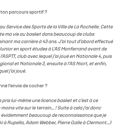
 ton parcours sportif ?
le au Service des Sports de la Ville de La Rochelle. Cette
oute ma vie au basket dans beaucoup de clubs
inant ma carrière à 43 ans. J'ai tout d’abord effectué
 Junior en sport études à L'AS Monferrand avant de
 l'ASPTT, club avec lequel j’ai joué en Nationale 4, puis
onal et Nationale 2, ensuite à l’AS Niort, et enfin,
uel j’ai joué.
nné l’envie de cocher ?
a pris lui-même une licence basket et c’est à ce
oins vite sur le terrain… ! Suite à cela j’ai donc
vec évidemment beaucoup de reconnaissance que je
ki à Rupella, Adam Webber, Pierre Galle à Clermont…)