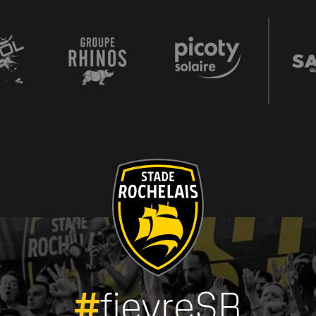
#
fievreSR