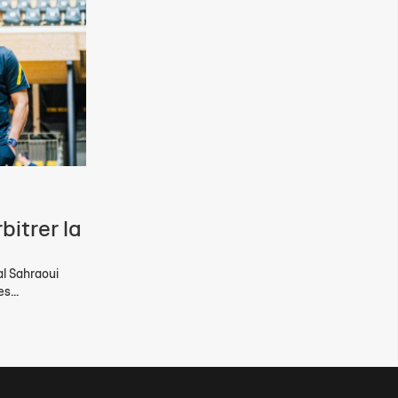
bitrer la
al Sahraoui
s...