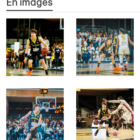
En images
19.01.2026
MAXENCE LEMOINE
CHERIF HAID
TYLER THOMAS
TOP 3 - Évreux v St
Rochelais
Retour en vidéo sur la dernière journée de la p