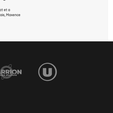
ct et a
ais, Maxence