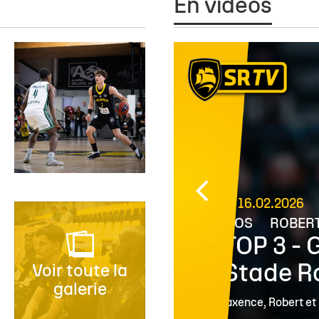
En vidéos
ARA
16.02.2026
PROS
ROBERT 
ade
TOP 3 - 
Stade R
Voir toute la
galerie
hase aller.
Maxence, Robert et D