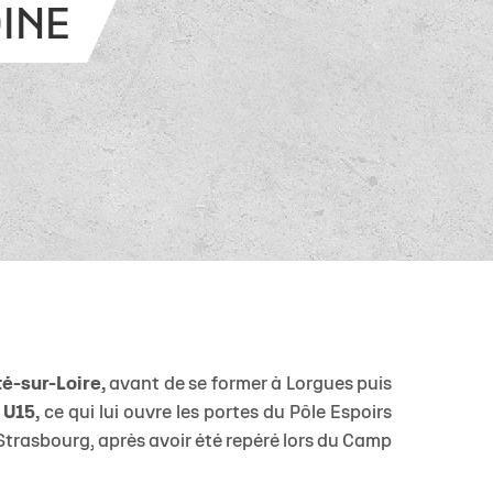
lite filles
ndrier Élite 2
L'Ocean Basket Camp
Contact Mécénat
Jeunes filles
INE
2) filles
ssement Élite 2
Rejoindre l'EDB
(2) garçons
endrier Coupe de France
lite filles
) filles
Élite garçons
(2) garçons
illes
 garçons
té-sur-Loire,
avant de se former à Lorgues puis
 U15,
ce qui lui ouvre les portes du Pôle Espoirs
 Strasbourg, après avoir été repéré lors du Camp