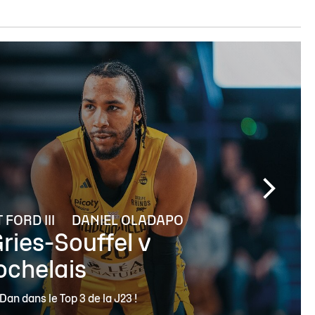
FORD III
DANIEL OLADAPO
Gries-Souffel v
ochelais
an dans le Top 3 de la J23 !