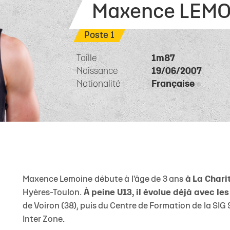
 résultats
La Tribune
La Tribune
Contact Hospitalités
Histoire du Club
NF2
Facebook
U18 É
Cale
Maxence LEMO
 Centre de Formation
Saison après saison
RM2
Instagram
U18 (
Cla
Poste 1
lle Stade Rochelais
RF2
Twitter
U18 
Cal
PRM
U15 É
Taille
1m87
Naissance
19/06/2007
3x3
U15(2
Nationalité
Française
Handibasket
U15 
U15 
U13 f
U13
Maxence Lemoine débute à l'âge de 3 ans
à La Chari
Hyères-Toulon.
À peine U13, il évolue déjà avec les
de Voiron (38), puis du Centre de Formation de la SIG
Inter Zone.