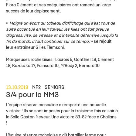
Flora Clément et ses coéquipières ont ramené un large
succès de leur déplacement.
«
Malgré un écart au tableau d’affichage qui s’est tout de
suite accentué en leur faveur, les filles ont fait preuve
d’agressivité, de vitesse et d’intensité défensive jusqu’à la
fin du match. Il faut continuer sur ce tempo.
» se réjouit
leur entraîneur Gilles Tlemsani.
Marqueuses rochelaises : Lacroix 5, Gonthier 19, Clément
18, Kozaczka 17, Painsard 10, M’Bodji 2, Bernard 10
13.10.2019
NF2
SENIORS
3/4 pour la NM3
L'équipe réserve masculine a remporté une nouvelle
victoire ! Ils se sont imposés pour la troisième fois ce soir à
la Salle Gaston Neveur. Une victoire 83-82 face à Challans
!
L’équipe réserve rochelaise a dû batailler ferme pour