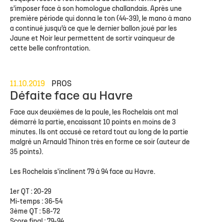
s’imposer face à son homologue challandais. Après une
première période qui donna le ton (44-39), le mano à mano
a continué jusqu’à ce que le dernier ballon joué par les
Jaune et Noir leur permettent de sortir vainqueur de
cette belle confrontation.
11.10.2019
PROS
Défaite face au Havre
Face aux deuxièmes de la poule, les Rochelais ont mal
démarré la partie, encaissant 10 points en moins de 3
minutes. Ils ont accusé ce retard tout au long de la partie
malgré un Arnauld Thinon très en forme ce soir (auteur de
35 points).
Les Rochelais s'inclinent 79 à 94 face au Havre.
1er QT : 20-29
Mi-temps : 36-54
3ème QT : 58-72
Score final : 79-94