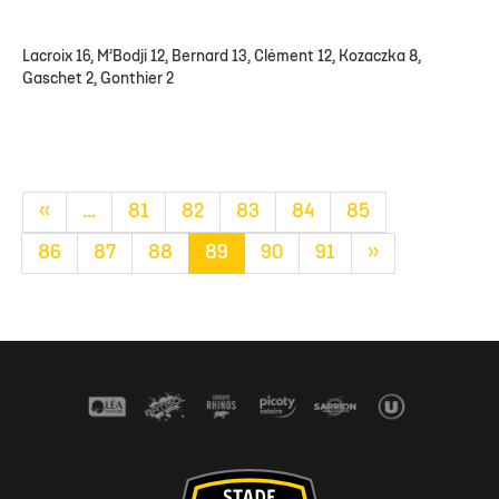
Lacroix 16, M’Bodji 12, Bernard 13, Clément 12, Kozaczka 8,
Gaschet 2, Gonthier 2
«
...
81
82
83
84
85
86
87
88
89
90
91
»