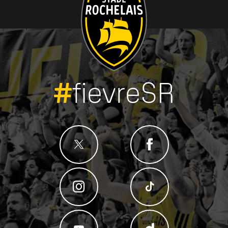
#
fievreSR