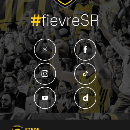
#
fievreSR