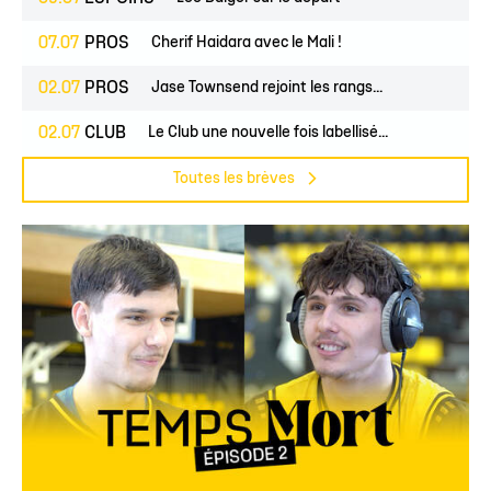
07.07
PROS
Cherif Haidara avec le Mali !
02.07
PROS
Jase Townsend rejoint les rangs...
02.07
CLUB
Le Club une nouvelle fois labellisé...
Toutes les brèves