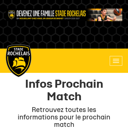
Main
Toggle
site
naviga
navigation
Infos Prochain
Match
Retrouvez toutes les
informations pour le prochain
match