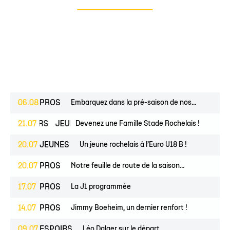
06.08
PROS
Embarquez dans la pré-saison de nos...
ESPOIRS
21.07
JEUNES
Devenez une Famille Stade Rochelais !
20.07
JEUNES
Un jeune rochelais à l’Euro U18 B !
20.07
PROS
Notre feuille de route de la saison...
17.07
PROS
La J1 programmée
14.07
PROS
Jimmy Boeheim, un dernier renfort !
09.07
ESPOIRS
Léo Dalger sur le départ