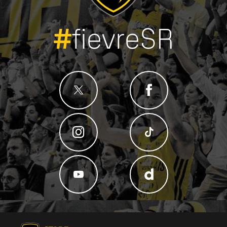
#
fievreSR