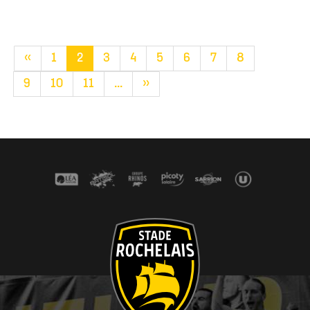
«
1
2
3
4
5
6
7
8
9
10
11
...
»