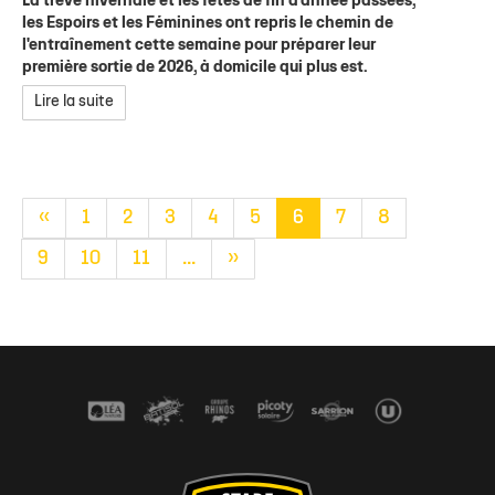
La trêve hivernale et les fêtes de fin d'année passées,
les Espoirs et les Féminines ont repris le chemin de
l'entraînement cette semaine pour préparer leur
première sortie de 2026, à domicile qui plus est.
Lire la suite
«
1
2
3
4
5
6
7
8
9
10
11
...
»