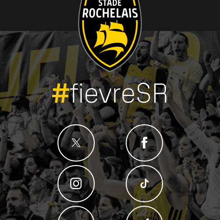
#
fievreSR