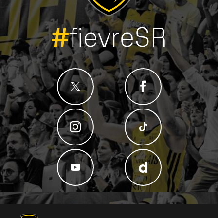
#
fievreSR