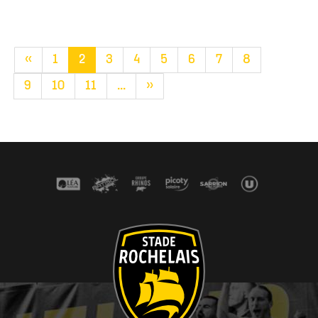
«
1
2
3
4
5
6
7
8
9
10
11
...
»