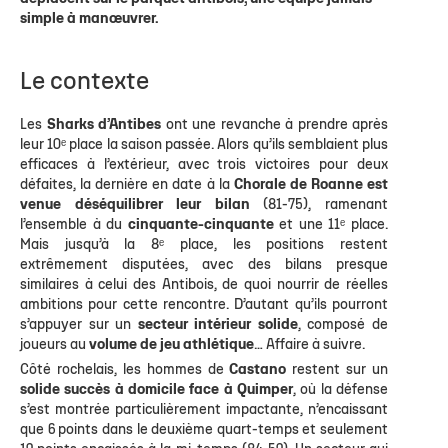
simple à manœuvrer.
Le contexte
Les
Sharks d’Antibes
ont une revanche à prendre après
leur 10ᵉ place la saison passée. Alors qu’ils semblaient plus
efficaces à l’extérieur, avec trois victoires pour deux
défaites, la dernière en date à la
Chorale de Roanne est
venue déséquilibrer leur bilan
(81-75), ramenant
l’ensemble à du
cinquante-cinquante
et une 11ᵉ place.
Mais jusqu’à la 8ᵉ place, les positions restent
extrêmement disputées, avec des bilans presque
similaires à celui des Antibois, de quoi nourrir de réelles
ambitions pour cette rencontre. D’autant qu’ils pourront
s’appuyer sur un
secteur intérieur solide
, composé de
joueurs au
volume de jeu athlétique
… Affaire à suivre.
Côté rochelais, les hommes de
Castano
restent sur un
solide succès à domicile face à Quimper
, où la défense
s’est montrée particulièrement impactante, n’encaissant
que 6 points dans le deuxième quart-temps et seulement