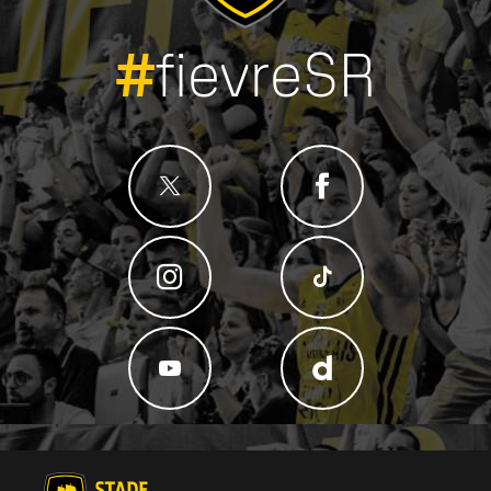
#
fievreSR