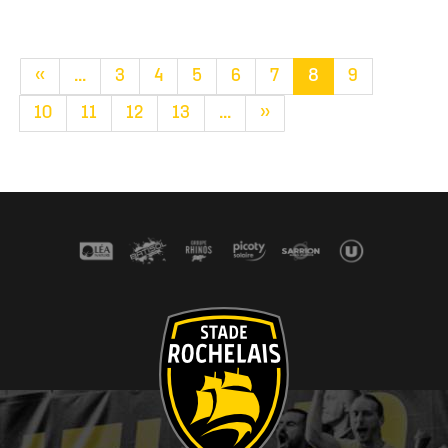
«
...
3
4
5
6
7
8
9
10
11
12
13
...
»