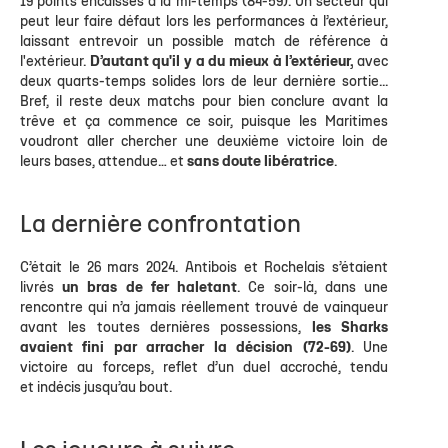
19 points encaissés à la mi-temps (84-59). Un secteur qui
peut leur faire défaut lors les performances à l’extérieur,
laissant entrevoir un possible match de référence à
l'extérieur.
D’autant qu'il y a du mieux à l’extérieur,
avec
deux quarts-temps solides lors de leur dernière sortie...
Bref, il reste deux matchs pour bien conclure avant la
trêve et ça commence ce soir, puisque les Maritimes
voudront aller chercher une deuxième victoire loin de
leurs bases, attendue… et
sans doute libératrice
.
La dernière confrontation
C’était le 26 mars 2024. Antibois et Rochelais s’étaient
livrés
un bras de fer haletant
. Ce soir-là, dans une
rencontre qui n’a jamais réellement trouvé de vainqueur
avant les toutes dernières possessions,
les Sharks
avaient fini par arracher la décision (72-69)
. Une
victoire au forceps, reflet d’un duel accroché, tendu
et indécis jusqu’au bout.