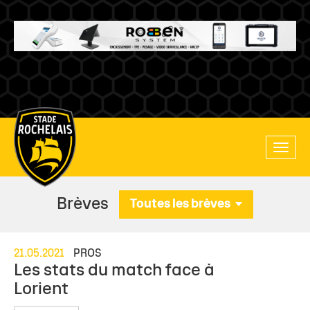
Main
Toggle
site
naviga
navigation
Brèves
Toutes les brèves
21.05.2021
PROS
Les stats du match face à
Lorient