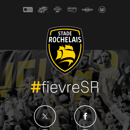
#
fievreSR