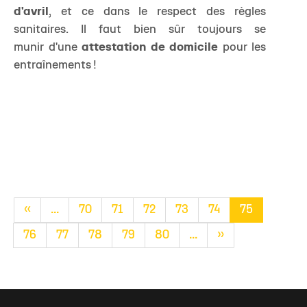
d'avril
, et ce dans le respect des règles
sanitaires. Il faut bien sûr toujours se
munir d'une
attestation de domicile
pour les
entraînements !
«
...
70
71
72
73
74
75
76
77
78
79
80
...
»