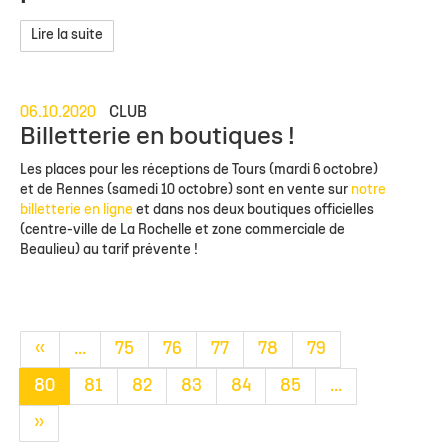
Lire la suite
06.10.2020
CLUB
Billetterie en boutiques !
Les places pour les réceptions de Tours (mardi 6 octobre)
et de Rennes (samedi 10 octobre) sont en vente sur
notre
billetterie en ligne
et dans nos deux boutiques officielles
(centre-ville de La Rochelle et zone commerciale de
Beaulieu) au tarif prévente !
«
...
75
76
77
78
79
80
81
82
83
84
85
...
»