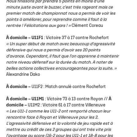
Nous finissons par prendre 5 points en moins d'une
minute juste avant le buzzer, c'est très rageant mais ce
premier match de championnat nous a permis de voir les
points à améliorer, pour reprendre comme il faut à la
rentrée ! Félicitations aux gars ! »
Clément Coreau
À domicile – U11F1
: Victoire 37 à 17 contre Rochefort
« Un super début de match avec beaucoup d'agressivité
défensive qui nous a permis d'avoir ses 20 points
d'avance. Cependant, il faut que l'on apprenne à maintenir
notre niveau défensif sur la durée du match. A noter de
belles actions collectives encourageantes pour la suite. »
Alexandrine Dako
À domicile –
U11F2
: Match annulé contre Rochefort
À domicile – U11M1
: Victoire 73 à 13 contre Royan //
À
domicile –
U11M2
: Victoire 61 à 17 contre Villeneuve
« Les U11-1 comme les U11-2 ont remporté chacun leur
rencontre face à Royan et Villeneuve pour les 2.
L'agressivité défensive et la volonté de jeu rapide est à
mettre au crédit de ces 2 groupes qui ont très vite pris
l'avantage au score (16-2 pour les U11-1 et 18-8 pour les