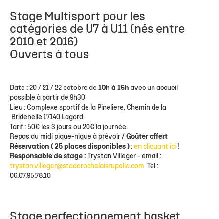
Stage Multisport pour les
catégories de U7 à U11 (nés entre
2010 et 2016)
Ouverts à tous
Date : 20 / 21 / 22 octobre de
10h à 16h
avec un accueil
possible à partir de 9h30
Lieu : Complexe sportif de la Pineliere, Chemin de la
Bridenelle 17140 Lagord
Tarif : 50€ les 3 jours ou 20€ la journée.
Repas du midi pique-nique à prévoir /
Goûter offert
Réservation ( 25 places disponibles )
:
en cliquant ici
!
Responsable de stage :
Trystan Villeger - email :
trystan.villeger@staderochelaisrupella.com
Tel :
06.07.95.78.10
Stage perfectionnement basket