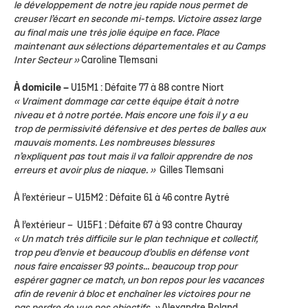
le développement de notre jeu rapide nous permet de
creuser l’écart en seconde mi-temps. Victoire assez large
au final mais une très jolie équipe en face. Place
maintenant aux sélections départementales et au Camps
Inter Secteur »
Caroline Tlemsani
À domicile –
U15M1
: Défaite 77 à 88 contre Niort
« Vraiment dommage car cette équipe était à notre
niveau et à notre portée. Mais encore une fois il y a eu
trop de permissivité défensive et des pertes de balles aux
mauvais moments. Les nombreuses blessures
n’expliquent pas tout mais il va falloir apprendre de nos
erreurs et avoir plus de niaque. »
Gilles Tlemsani
À l’extérieur –
U15M2
: Défaite 61 à 46 contre Aytré
À l’extérieur –
U15F1
: Défaite 67 à 93 contre Chauray
« Un match très difficile sur le plan technique et collectif,
trop peu d’envie et beaucoup d’oublis en défense vont
nous faire encaisser 93 points... beaucoup trop pour
espérer gagner ce match, un bon repos pour les vacances
afin de revenir à bloc et enchaîner les victoires pour ne