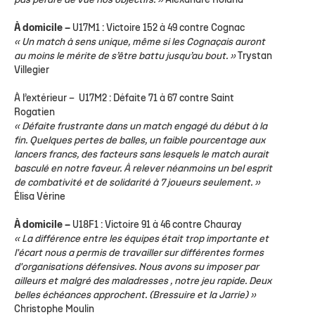
pas perdre de vue nos objectifs. »
Alexandre Roland
À domicile –
U17M1
: Victoire 152 à 49 contre Cognac
« Un match à sens unique, même si les Cognaçais auront
au moins le mérite de s’être battu jusqu’au bout. »
Trystan
Villegier
À l’extérieur –
U17M2
: Défaite 71 à 67 contre Saint
Rogatien
« Défaite frustrante dans un match engagé du début à la
fin. Quelques pertes de balles, un faible pourcentage aux
lancers francs, des facteurs sans lesquels le match aurait
basculé en notre faveur. À relever néanmoins un bel esprit
de combativité et de solidarité à 7 joueurs seulement. »
Élisa Vérine
À domicile –
U18F1
: Victoire 91 à 46 contre Chauray
« La différence entre les équipes était trop importante et
l'écart nous a permis de travailler sur différentes formes
d'organisations défensives. Nous avons su imposer par
ailleurs et malgré des maladresses , notre jeu rapide. Deux
belles échéances approchent. (Bressuire et la Jarrie) »
Christophe Moulin