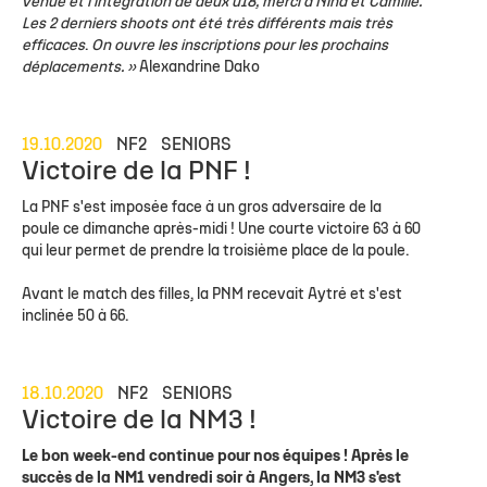
venue et l'intégration de deux u18, merci à Nina et Camille.
Les 2 derniers shoots ont été très différents mais très
efficaces
.
On ouvre les inscriptions pour les prochains
déplacements. »
Alexandrine Dako
19.10.2020
NF2
SENIORS
Victoire de la PNF !
La PNF s'est imposée face à un gros adversaire de la
poule ce dimanche après-midi ! Une courte victoire 63 à 60
qui leur permet de prendre la troisième place de la poule.
Avant le match des filles, la PNM recevait Aytré et s'est
inclinée 50 à 66.
18.10.2020
NF2
SENIORS
Victoire de la NM3 !
Le bon week-end continue pour nos équipes ! Après le
succès de la NM1 vendredi soir à Angers, la NM3 s'est