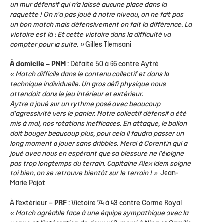
un mur défensif qui n’a laissé aucune place dans la
raquette ! On n'a pas joué à notre niveau, on ne fait pas
un bon match mais défensivement on fait la différence. La
victoire est là ! Et cette victoire dans la difficulté va
compter pour la suite. »
Gilles Tlemsani
À domicile – PNM
: Défaite 50 à 66 contre Aytré
« Match difficile dans le contenu collectif et dans la
technique individuelle. Un gros défi physique nous
attendait dans le jeu intérieur et extérieur.
Aytre a joué sur un rythme posé avec beaucoup
d'agressivité vers le panier. Notre collectif défensif a été
mis à mal, nos rotations inefficaces. En attaque, le ballon
doit bouger beaucoup plus, pour cela il faudra passer un
long moment à jouer sans dribbles.
Merci à Corentin qui a
joué avec nous en espérant que sa blessure ne l'éloigne
pas trop longtemps du terrain. Capitaine Alex idem soigne
toi bien, on se retrouve bientôt sur le terrain ! »
Jean-
Marie Pajot
À l’extérieur –
PRF
: Victoire 74 à 43 contre Corme Royal
« Match agréable face à une équipe sympathique avec la