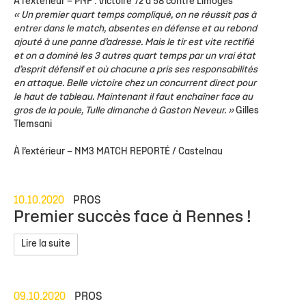
À l’extérieur –
PNF : Victoire 72 à 58 contre Limoges
« Un premier quart temps compliqué, on ne réussit pas à
entrer dans le match, absentes en défense et au rebond
ajouté à une panne d’adresse. Mais le tir est vite rectifié
et on a dominé les 3 autres quart temps par un vrai état
d’esprit défensif et où chacune a pris ses responsabilités
en attaque. Belle victoire chez un concurrent direct pour
le haut de tableau. Maintenant il faut enchaîner face au
gros de la poule, Tulle dimanche à Gaston Neveur. »
Gilles
Tlemsani
À l’extérieur –
NM3 MATCH REPORTÉ / Castelnau
10.10.2020
PROS
Premier succès face à Rennes !
Lire la suite
09.10.2020
PROS