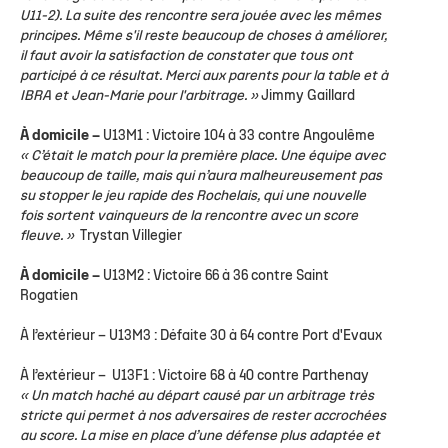
U11-2). La suite des rencontre sera jouée avec les mêmes
principes. Même s'il reste beaucoup de choses à améliorer,
il faut avoir la satisfaction de constater que tous ont
participé à ce résultat. Merci aux parents pour la table et à
IBRA et Jean-Marie pour l'arbitrage. »
Jimmy Gaillard
À domicile –
U13M1
: Victoire 104 à 33 contre Angoulême
« C’était le match pour la première place. Une équipe avec
beaucoup de taille, mais qui n’aura malheureusement pas
su stopper le jeu rapide des Rochelais, qui une nouvelle
fois sortent vainqueurs de la rencontre avec un score
fleuve. »
Trystan Villegier
À domicile –
U13M2
: Victoire 66 à 36 contre Saint
Rogatien
À l’extérieur –
U13M3
: Défaite 30 à 64 contre Port d'Evaux
À l’extérieur –
U13F1
: Victoire 68 à 40 contre Parthenay
« Un match haché au départ causé par un arbitrage très
stricte qui permet à nos adversaires de rester accrochées
au score. La mise en place d’une défense plus adaptée et