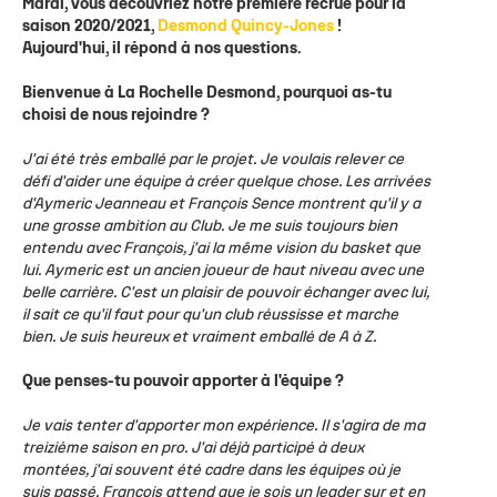
Mardi, vous découvriez notre première recrue pour la
saison 2020/2021,
Desmond Quincy-Jones
!
Aujourd'hui, il répond à nos questions.
Bienvenue à La Rochelle Desmond, pourquoi as-tu
choisi de nous rejoindre ?
J'ai été très emballé par le projet. Je voulais relever ce
défi d'aider une équipe à créer quelque chose. Les arrivées
d'Aymeric Jeanneau et François Sence montrent qu'il y a
une grosse ambition au Club. Je me suis toujours bien
entendu avec François, j'ai la même vision du basket que
lui. Aymeric est un ancien joueur de haut niveau avec une
belle carrière. C'est un plaisir de pouvoir échanger avec lui,
il sait ce qu'il faut pour qu'un club réussisse et marche
bien. Je suis heureux et vraiment emballé de A à Z.
Que penses-tu pouvoir apporter à l'équipe ?
Je vais tenter d'apporter mon expérience. Il s'agira de ma
treizième saison en pro. J'ai déjà participé à deux
montées, j'ai souvent été cadre dans les équipes où je
suis passé. François attend que je sois un leader sur et en