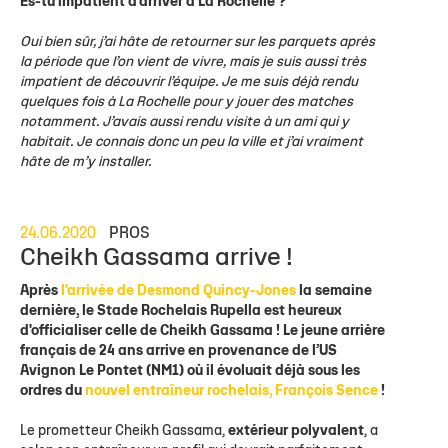
Es-tu impatient d'arriver à La Rochelle ?
Oui bien sûr, j’ai hâte de retourner sur les parquets après
la période que l’on vient de vivre, mais je suis aussi très
impatient de découvrir l’équipe. Je me suis déjà rendu
quelques fois à La Rochelle pour y jouer des matches
notamment. J’avais aussi rendu visite à un ami qui y
habitait. Je connais donc un peu la ville et j’ai vraiment
hâte de m’y installer.
24.06.2020
PROS
Cheikh Gassama arrive !
Après
l'arrivée de Desmond Quincy-Jones
la semaine
dernière, le Stade Rochelais Rupella est heureux
d'officialiser celle de Cheikh Gassama ! Le jeune arrière
français de 24 ans arrive en provenance de l’US
Avignon Le Pontet (NM1) où il évoluait déjà sous les
ordres du
nouvel entraîneur rochelais, François Sence
!
Le prometteur Cheikh Gassama,
extérieur polyvalent
, a