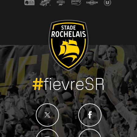
#
fievreSR