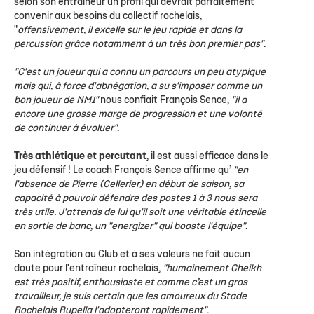
selon son entraîneur un profil qui devrait parfaitement
convenir aux besoins du collectif rochelais,
"
offensivement, il excelle sur le jeu rapide et dans la
percussion grâce notamment à un très bon premier pas"
.
"C'est un joueur qui a connu un parcours un peu atypique
mais qui, à force d'abnégation, a su s'imposer comme un
bon joueur de NM1"
nous confiait François Sence,
"il a
encore une grosse marge de progression et une volonté
de continuer à évoluer"
.
Très athlétique et percutant
, il est aussi efficace dans le
jeu défensif ! Le coach François Sence affirme qu’
"en
l'absence de Pierre (Cellerier) en début de saison, sa
capacité à pouvoir défendre des postes 1 à 3 nous sera
très utile. J'attends de lui qu'il soit une véritable étincelle
en sortie de banc, un "energizer" qui booste l'équipe"
.
Son intégration au Club et à ses valeurs ne fait aucun
doute pour l'entraîneur rochelais,
"humainement Cheikh
est très positif, enthousiaste et comme c’est un gros
travailleur, je suis certain que les amoureux du Stade
Rochelais Rupella l'adopteront rapidement"
.