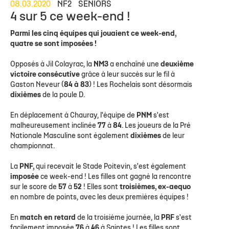
08.03.2020
NF2
SENIORS
4 sur 5 ce week-end !
Parmi les cinq équipes qui jouaient ce week-end,
quatre se sont imposées !
Opposés à Jil Colayrac, la
NM3
a enchaîné une
deuxième
victoire consécutive
grâce à leur succès sur le fil à
Gaston Neveur (
84 à 83
) ! Les Rochelais sont désormais
dixièmes
de la poule D.
En déplacement à Chauray, l'équipe de
PNM
s'est
malheureusement inclinée
77
à
84
. Les joueurs de la Pré
Nationale Masculine sont également
dixièmes
de leur
championnat.
La
PNF,
qui recevait le Stade Poitevin, s'est également
imposée
ce week-end ! Les filles ont gagné la rencontre
sur le score de
57
à
52
! Elles sont
troisièmes, ex-aequo
en nombre de points, avec les deux premières équipes !
En
match en retard
de la troisième journée, la
PRF
s'est
facilement imposée
76
à
46
à Saintes ! Les filles sont