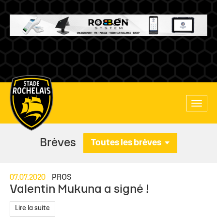
Main
Toggle
site
naviga
navigation
Brèves
Toutes les brèves
07.07.2020
PROS
Valentin Mukuna a signé !
Lire la suite