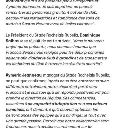
motivant
qui m'a été présenté par les dirigeants et
Aymeric Jeanneau.
Je suis impatient de pouvoir
rencontrer les personnes gravitant autour du club,
découvrir les installations et l'ambiance des soirs de
match à Gaston Neveur avec de belles victoires"
.
Le Président du Stade Rochelais Rupella,
Dominique
Salbreux
se réjouit de cette arrivée,
"dans le nouveau
projet qui se présente, nous sommes heureux que
François Sence nous rejoigne pour les deux prochaines
saisons afin d’
aider le Club à grandir
et de transmettre
les ambitions du Club à travers les résultats sportifs"
.
Aymeric Jeanneau
, manager du Stade Rochelais Rupella,
ne peut que confirmer,
"après nous être entretenus avec
différents entraîneurs, notre choix s’est porté vers
François et je suis ravi qu’il ait répondu positivement pour
prendre la direction de l’équipe. Ses compétences,
associées à
sa capacité d’adaptation
et à
ses valeurs
humaines
, ont démontré qu’il pouvait optimiser les
performances des équipes qu’il a pu diriger, le tout avec
une grande passion. Certain que notre collaboration sera
fructueuse, nous travaillons sereinement sur
la