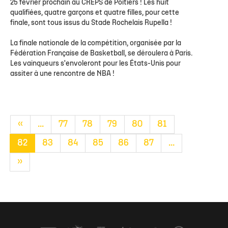
25 février prochain au CREPS de Poitiers ! Les huit
qualifiées, quatre garçons et quatre filles, pour cette
finale, sont tous issus du Stade Rochelais Rupella !
La finale nationale de la compétition, organisée par la
Fédération Française de Basketball, se déroulera à Paris.
Les vainqueurs s'envoleront pour les États-Unis pour
assiter à une rencontre de NBA !
«
...
77
78
79
80
81
82
83
84
85
86
87
...
»