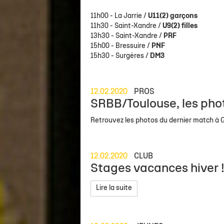
11h00 - La Jarrie /
U11(2) garçons
11h30 - Saint-Xandre /
U9(2) filles
13h30 - Saint-Xandre /
PRF
15h00 - Bressuire /
PNF
15h30 - Surgères /
DM3
12.02.2020
PROS
SRBB/Toulouse, les pho
Retrouvez les photos du dernier match à
12.02.2020
CLUB
Stages vacances hiver 
Lire la suite