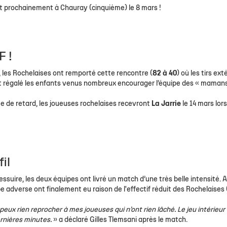
 résultats
La Tribune
La Tribune
Contact Hospitalités
Histoire du Club
NF2
Facebook
U18 É
Cale
nt prochainement à Chauray (cinquième) le 8 mars !
 Centre de Formation
Saison après saison
RM2
Instagram
U18 (
Cla
lle Stade Rochelais
RF2
Twitter
U18 
Cal
PRM
U15 É
F !
3x3
U15(2
 les Rochelaises ont remporté cette rencontre (
82 à 40
) où les tirs ext
ont régalé les enfants venus nombreux encourager l’équipe des « mamans
Handibasket
U15 
e de retard, les joueuses rochelaises recevront
La Jarrie
le 14 mars lors
U15 
U13 f
U13
il
suire, les deux équipes ont livré un match d’une très belle intensité. 
pe adverse ont finalement eu raison de l'effectif réduit des Rochelaises 
 peux rien reprocher à mes joueuses qui n’ont rien lâché. Le jeu intérieur
ernières minutes.
» a déclaré Gilles Tlemsani après le match.