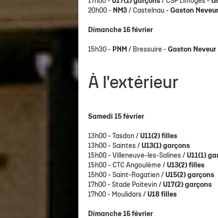
17h00 -
U17(1) garçons
/ CSP Limoges -
G
20h00 -
NM3
/ Castelnau -
Gaston Neveu
Dimanche 16 février
15h30 -
PNM
/ Bressuire -
Gaston Neveur
À l'extérieur
Samedi 15 février
13h00 - Tasdon /
U11(2) filles
13h00 - Saintes /
U13(1) garçons
15h00 - Villeneuve-les-Salines /
U11(1) ga
15h00 - CTC Angoulême /
U13(2) filles
15h00 - Saint-Rogatien /
U15(2) garçons
17h00 - Stade Poitevin /
U17(2) garçons
17h00 - Moulidars /
U18 filles
Dimanche 16 février