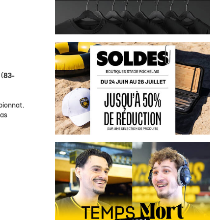
(
83-
pionnat.
pas