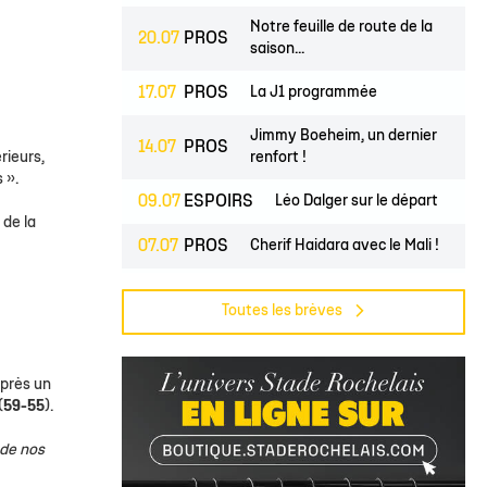
lite filles
ndrier Élite 2
L'Ocean Basket Camp
Contact Mécénat
Jeunes filles
Notre feuille de route de la
20.07
PROS
2) filles
ssement Élite 2
Rejoindre l'EDB
saison...
(2) garçons
endrier Coupe de France
17.07
PROS
La J1 programmée
lite filles
Jimmy Boeheim, un dernier
14.07
PROS
) filles
érieurs,
renfort !
 ».
Élite garçons
09.07
ESPOIRS
Léo Dalger sur le départ
 de la
(2) garçons
07.07
PROS
Cherif Haidara avec le Mali !
illes
Jase Townsend rejoint les
02.07
PROS
 garçons
Toutes les brèves
rangs...
Le Club une nouvelle fois
02.07
CLUB
labellisé...
Après un
(
59-55
).
L'Asso est à la recherche de
29.06
CLUB
trois...
 de nos