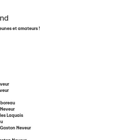
end
jeunes et amateurs !
veur
veur
lboreau
 Neveur
des Laquais
au
-
Gaston Neveur