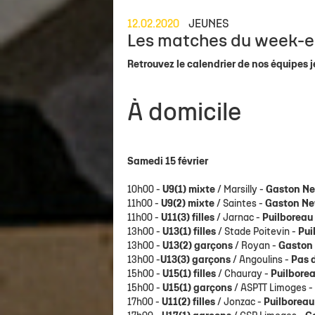
12.02.2020
JEUNES
Les matches du week-
Retrouvez le calendrier de nos équipes 
À domicile
Samedi 15 février
10h00 -
U9(1) mixte
/ Marsilly -
Gaston Ne
11h00 -
U9(2) mixte
/ Saintes -
Gaston Ne
11h00 -
U11(3) filles
/ Jarnac -
Puilboreau
13h00 -
U13(1) filles
/ Stade Poitevin -
Pui
13h00 -
U13(2) garçons
/ Royan -
Gaston
13h00 -
U13(3) garçons
/ Angoulins -
Pas 
15h00 -
U15(1) filles
/ Chauray -
Puilbore
15h00 -
U15(1) garçons
/ ASPTT Limoges 
17h00 -
U11(2) filles
/ Jonzac -
Puilboreau