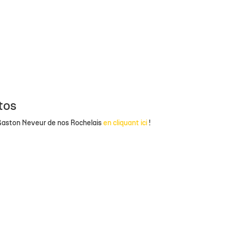
tos
 Gaston Neveur de nos Rochelais
en cliquant ici
!
!