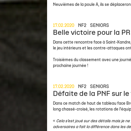
Staff
Concours de shoots - McDonald's LR
Ils mécènent l'Asso !
Actu sportive
Organigramme Asso
Calendrier &
Neuvièmes de la poule A, ils se déplacero
Calendrier Élite 2
Venir à Gaston Neveur
Contact Partenaires
Brèves
Salle Gaston Neveur
Recrutement
Classement Élite 2
Personne en mobilité réduite
Match en direct
Nos boutiques
Devenir Fami
17.02.2020
NF2
SENIORS
Calendrier Coupe de France
Carrière
Belle victoire pour la PR
Dans cette rencontre face à Saint-Xandre,
le jeu intérieurs et les contre-attaques 
Troisièmes du classement avec une journé
prochaine journée !
17.02.2020
NF2
SENIORS
Défaite de la PNF sur le f
Dans ce match de haut de tableau face Bres
long chassé-croisé, les rotations de l'équi
«
Cela s’est joué sur des détails mais je ne
adversaires a fait la différence dans les d