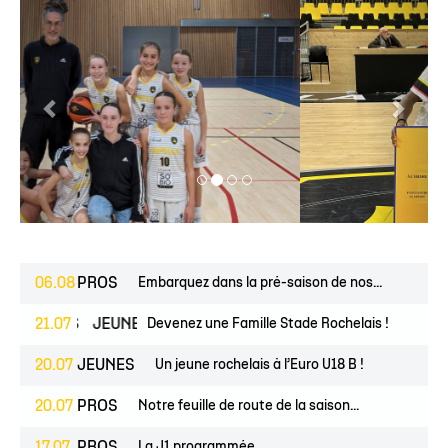
06.08
PROS
Embarquez dans la pré-saison de nos...
ESPOIRS
21.07
JEUNES
Devenez une Famille Stade Rochelais !
20.07
JEUNES
Un jeune rochelais à l’Euro U18 B !
20.07
PROS
Notre feuille de route de la saison...
17.07
PROS
La J1 programmée