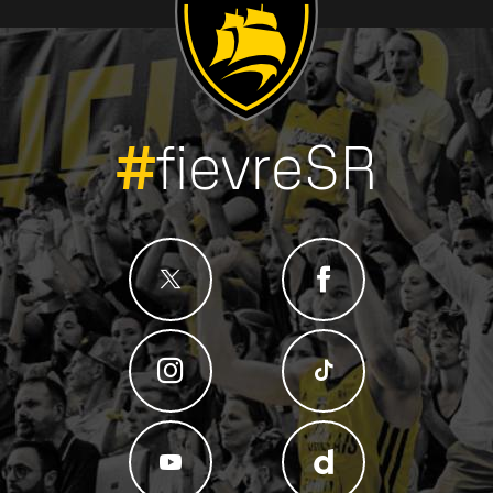
#
fievreSR