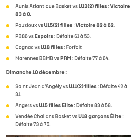
Aunis Atlantique Basket vs
U13(2) filles
:
Victoire
83 à 0.
Pouzioux vs
U15(2) filles
:
Victoire 82 à 62.
PB86 vs
Espoirs
: Défaite 61 à 53.
Cognac vs
U18 filles
: Forfait
Marennes BBMB vs
PRM
: Défaite 77 à 64.
Dimanche 10 décembre :
Saint Jean d’Angély vs
U11(2) filles
: Défaite 42 à
31.
Angers vs
U15 filles
Elite
: Défaite 83 à 58.
Vendée Challans Basket vs
U18 garçons Élite
:
Défaite 73 à 75.