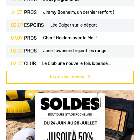
14.07
PROS
Jimmy Boeheim, un dernier renfort !
09.07
ESPOIRS
Léo Dalger sur le départ
07.07
PROS
Cherif Haidara avec le Mali !
02.07
PROS
Jase Townsend rejoint les rangs...
02.07
CLUB
Le Club une nouvelle fois labellisé...
Toutes les brèves