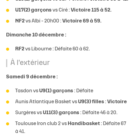
U17(2) garçons
vs Ciré :
Victoire 115 à 52.
NF2
vs Albi - 20h00 :
Victoire 69 à 59.
Dimanche 10 décembre :
RF2
vs Libourne : Défaite 60 à 62.
À l'extérieur
Samedi 9 décembre :
Tasdon vs
U9(1) garçons
: Défaite
Aunis Atlantique Basket vs
U9(3) filles
:
Victoire
Surgères vs
U11(3) garçons
: Défaite 46 à 20.
Toulouse Iron club 2 vs
Handibasket
: Défaite 67
à 41.