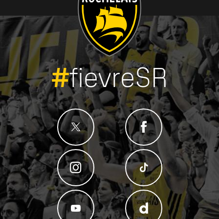
#
fievreSR