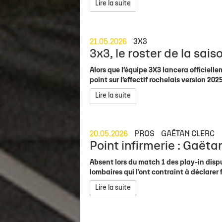
Staff
Concours de shoots - McDonald's LR
Ils mécènent l'Asso !
Actu sportive
Organigramme Asso
Calendrier &
Lire la suite
Calendrier Élite 2
Venir à Gaston Neveur
Contact Partenaires
Brèves
Salle Gaston Neveur
Recrutement
Classement Élite 2
Personne en mobilité réduite
Match en direct
Nos boutiques
Devenir Fami
21.05.2026
3X3
3x3, le roster de la sai
Calendrier Coupe de France
Carrière
Alors que l’équipe 3X3 lancera officiell
point sur l’effectif rochelais version 202
Lire la suite
20.05.2026
PROS
GAËTAN CLERC
Point infirmerie : Gaëta
Absent lors du match 1 des play-in dispu
lombaires qui l’ont contraint à déclarer f
Lire la suite