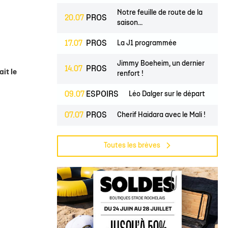
lite filles
ndrier Élite 2
L'Ocean Basket Camp
Contact Mécénat
Jeunes filles
Notre feuille de route de la
20.07
PROS
2) filles
ssement Élite 2
Rejoindre l'EDB
saison...
(2) garçons
endrier Coupe de France
17.07
PROS
La J1 programmée
lite filles
Jimmy Boeheim, un dernier
14.07
PROS
) filles
ait le
renfort !
Élite garçons
09.07
ESPOIRS
Léo Dalger sur le départ
(2) garçons
07.07
PROS
Cherif Haidara avec le Mali !
illes
Jase Townsend rejoint les
02.07
PROS
 garçons
Toutes les brèves
rangs...
Le Club une nouvelle fois
02.07
CLUB
labellisé...
L'Asso est à la recherche de
29.06
CLUB
trois...