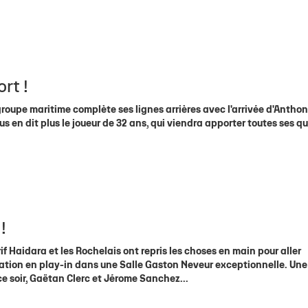
rt !
 groupe maritime complète ses lignes arrières avec l'arrivée d'Antho
s en dit plus le joueur de 32 ans, qui viendra apporter toutes ses qu
D
!
if Haidara et les Rochelais ont repris les choses en main pour aller
ication en play-in dans une Salle Gaston Neveur exceptionnelle. Une
ce soir, Gaëtan Clerc et Jérome Sanchez...