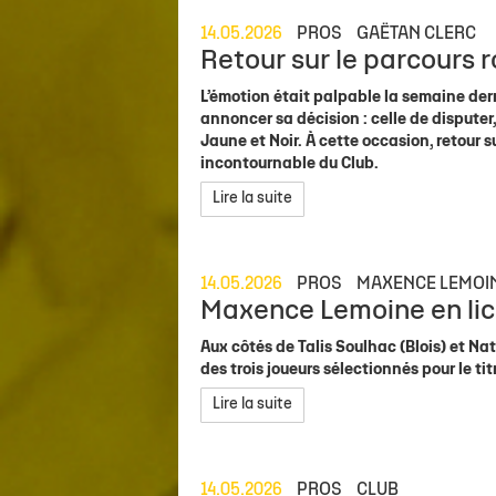
14.05.2026
PROS
GAËTAN CLERC
Retour sur le parcours 
L’émotion était palpable la semaine dern
annoncer sa décision : celle de dispute
Jaune et Noir. À cette occasion, retour 
incontournable du Club.
Lire la suite
14.05.2026
PROS
MAXENCE LEMOI
Maxence Lemoine en lice 
Aux côtés de Talis Soulhac (Blois) et N
des trois joueurs sélectionnés pour le ti
Lire la suite
14.05.2026
PROS
CLUB