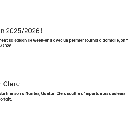
 résultats
La Tribune
La Tribune
Contact Hospitalités
Histoire du Club
NF2
Facebook
U18 É
Cale
 Centre de Formation
Saison après saison
RM2
Instagram
U18 (
Cla
lle Stade Rochelais
RF2
Twitter
U18 
Cal
son 2025/2026 !
PRM
U15 É
3x3
U15(2
ement sa saison ce week-end avec un premier tournoi à domicile, on f
5/2026.
Handibasket
U15 
U15 
U13 f
U13
n Clerc
té hier soir à Nantes, Gaëtan Clerc souffre d’importantes douleurs
orfait.