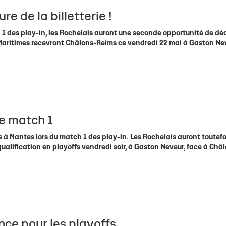
re de la billetterie !
 1 des play-in, les Rochelais auront une seconde opportunité de dé
es Maritimes recevront Châlons-Reims ce vendredi 22 mai à Gaston Ne
le match 1
tus à Nantes lors du match 1 des play-in. Les Rochelais auront toutef
ualification en playoffs vendredi soir, à Gaston Neveur, face à Châ
ce pour les playoffs