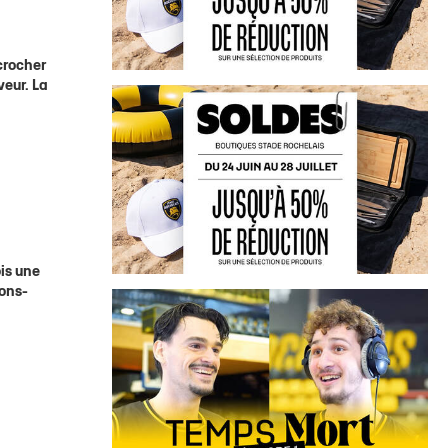
crocher
veur. La
ois une
lons-