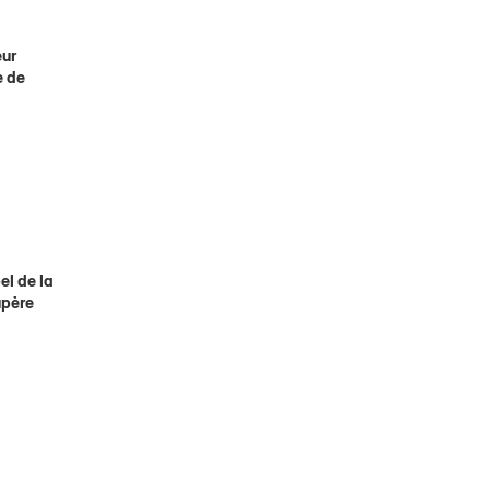
eur
e de
el de la
upère