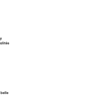
ny
alités
 belle