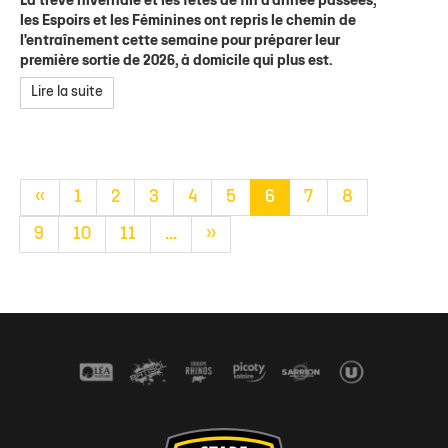
La trêve hivernale et les fêtes de fin d'année passées,
les Espoirs et les Féminines ont repris le chemin de
l'entraînement cette semaine pour préparer leur
première sortie de 2026, à domicile qui plus est.
Lire la suite
«
1
2
3
4
5
6
7
8
9
10
11
...
»