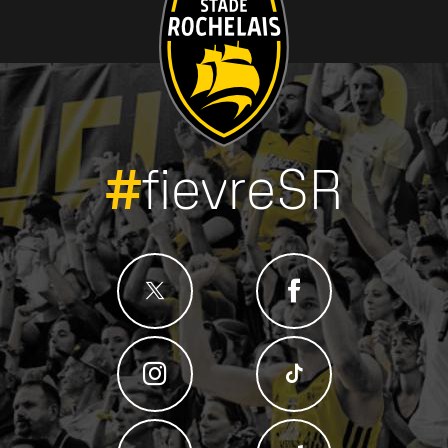
#
fievreSR