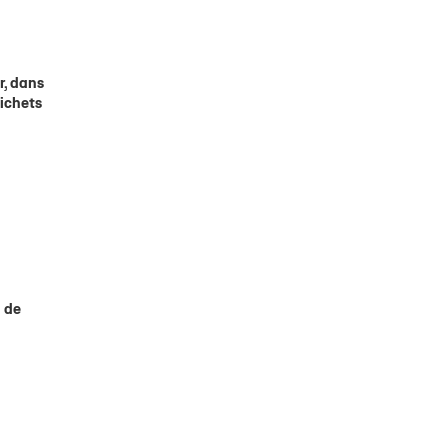
r, dans
uichets
h de