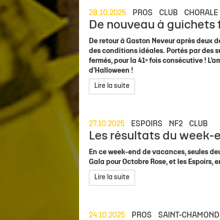
28.10.2025
PROS
CLUB
CHORALE
De nouveau à guichets f
De retour à Gaston Neveur après deux dé
des conditions idéales. Portés par des su
fermés, pour la 41ᵉ fois consécutive ! L
d’Halloween !
Lire la suite
27.10.2025
ESPOIRS
NF2
CLUB
Les résultats du week-e
En ce week-end de vacances, seules deux
Gala pour Octobre Rose, et les Espoirs,
Lire la suite
24.10.2025
PROS
SAINT-CHAMOND