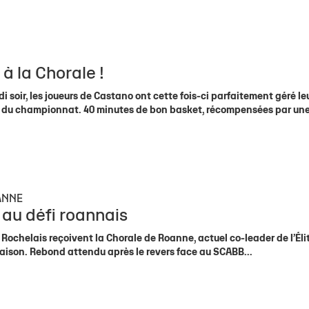
 à la Chorale !
soir, les joueurs de Castano ont cette fois-ci parfaitement géré le
dor du championnat. 40 minutes de bon basket, récompensées par un
ANNE
 au défi roannais
ochelais reçoivent la Chorale de Roanne, actuel co-leader de l’Élit
aison. Rebond attendu après le revers face au SCABB...