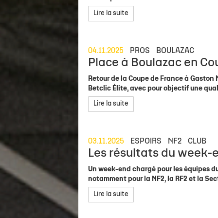
Staff
Concours de shoots - McDonald's LR
Ils mécènent l'Asso !
Actu sportive
Organigramme Asso
Calendrier &
Lire la suite
Calendrier Élite 2
Venir à Gaston Neveur
Contact Partenaires
Brèves
Salle Gaston Neveur
Recrutement
Classement Élite 2
Personne en mobilité réduite
Match en direct
Nos boutiques
Devenir Fami
04.11.2025
PROS
BOULAZAC
Calendrier Coupe de France
Carrière
Place à Boulazac en Co
Retour de la Coupe de France à Gaston N
Betclic Élite, avec pour objectif une qua
Lire la suite
03.11.2025
ESPOIRS
NF2
CLUB
Les résultats du week-e
Un week-end chargé pour les équipes du 
notamment pour la NF2, la RF2 et la Sec
Lire la suite