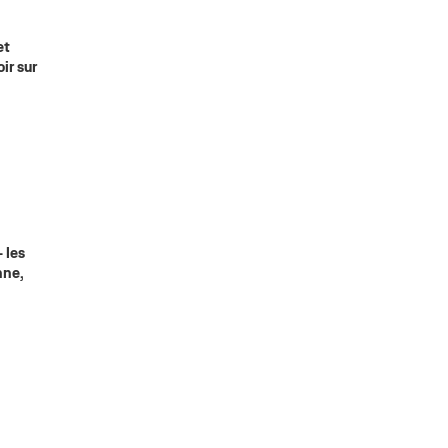
et
ir sur
 les
nne,