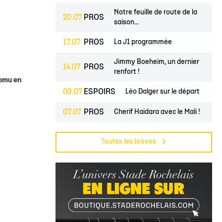
lite filles
ndrier Élite 2
L'Ocean Basket Camp
Contact Mécénat
Jeunes filles
Notre feuille de route de la
20.07
PROS
2) filles
ssement Élite 2
Rejoindre l'EDB
saison...
(2) garçons
endrier Coupe de France
17.07
PROS
La J1 programmée
lite filles
Jimmy Boeheim, un dernier
14.07
PROS
) filles
renfort !
romu en
Élite garçons
09.07
ESPOIRS
Léo Dalger sur le départ
(2) garçons
07.07
PROS
Cherif Haidara avec le Mali !
illes
Jase Townsend rejoint les
02.07
PROS
 garçons
Toutes les brèves
rangs...
Le Club une nouvelle fois
02.07
CLUB
labellisé...
L'Asso est à la recherche de
29.06
CLUB
trois...