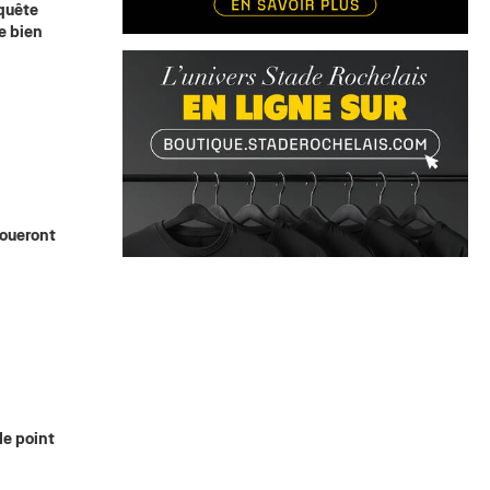
 quête
e bien
joueront
le point