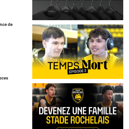
ance de
laces