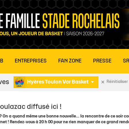
UB
ENTREPRISES
FAN ZONE
PRESSE
SR
ves
Hyères Toulon Var Basket
Réinitialiser 
LITE 2
E MATCH
MÉDIAS
MÉDIAS
BILLETTERIE ENTREPRISES
HISTOIRE
ÉQUIPES SENIORS
CONTACT
COMMUNAUTÉ
ÉQU
ÉLI
oulazac diffusé ici !
tions
Stade Rochelais TV
Stade Rochelais TV
CSE
Gaston Neveur
Actu NF2
Demande d'interview
Club des supporters : 
Act
Effe
 ? On a quand même une bonne nouvelle... la rencontre de ce soir co
rs
dias
Photothèque
Photothèque
Offre Hospitalités
Missions et valeurs
Actu Seniors
Rejoindre notre liste de
Nos Boutiques
U18 
Sta
ternet ! Rendez-vous à 20 h 00 pour ne rien manquer de ce grand ren