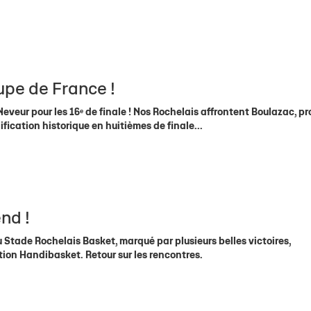
 résultats
La Tribune
La Tribune
Contact Hospitalités
Histoire du Club
NF2
Facebook
U18 É
Cale
 Centre de Formation
Saison après saison
RM2
Instagram
U18 (
Cla
lle Stade Rochelais
RF2
Twitter
U18 
Cal
PRM
U15 É
upe de France !
3x3
U15(2
eveur pour les 16ᵉ de finale ! Nos Rochelais affrontent Boulazac, p
Handibasket
U15 
lification historique en huitièmes de finale...
U15 
U13 f
U13
nd !
Stade Rochelais Basket, marqué par plusieurs belles victoires,
tion Handibasket. Retour sur les rencontres.