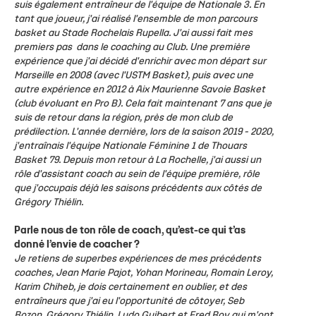
suis également entraîneur de l'équipe de Nationale 3. En
tant que joueur, j'ai réalisé l'ensemble de mon parcours
basket au Stade Rochelais Rupella. J'ai aussi fait mes
premiers pas dans le coaching au Club. Une première
expérience que j'ai décidé d'enrichir avec mon départ sur
Marseille en 2008 (avec l'USTM Basket), puis avec une
autre expérience en 2012 à Aix Maurienne Savoie Basket
(club évoluant en Pro B). Cela fait maintenant 7 ans que je
suis de retour dans la région, près de mon club de
prédilection. L'année dernière, lors de la saison 2019 - 2020,
j'entraînais l'équipe Nationale Féminine 1 de Thouars
Basket 79. Depuis mon retour à La Rochelle, j'ai aussi un
rôle d'assistant coach au sein de l'équipe première, rôle
que j'occupais déjà les saisons précédents aux côtés de
Grégory Thiélin.
Parle nous de ton rôle de coach, qu’est-ce qui t’as
donné l’envie de coacher ?
Je retiens de superbes expériences de mes précédents
coaches, Jean Marie Pajot, Yohan Morineau, Romain Leroy,
Karim Chiheb, je dois certainement en oublier, et des
entraîneurs que j'ai eu l'opportunité de côtoyer, Seb
Bozon, Grégory Thiélin, Ludo Guibert et Fred Roy qui m'ont