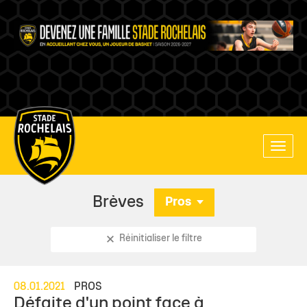
Main
Toggle
site
naviga
navigation
Brèves
Pros
Réinitialiser le filtre
08.01.2021
PROS
Défaite d'un point face à