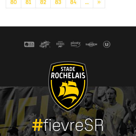
80
81
82
83
84
...
»
#
fievreSR