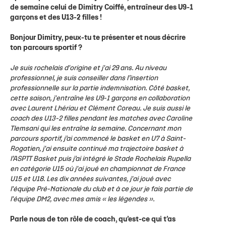
de semaine celui de Dimitry Coiffé, entraîneur des U9-1
garçons et des U13-2 filles !
Bonjour Dimitry, peux-tu te présenter et nous décrire
ton parcours sportif ?
Je suis rochelais d'origine et j'ai 29 ans. Au niveau
professionnel, je suis conseiller dans l’insertion
professionnelle sur la partie indemnisation. Côté basket,
cette saison, j'entraîne les U9-1 garçons en collaboration
avec Laurent Lhériau et Clément Coreau. Je suis aussi le
coach des U13-2 filles pendant les matches avec Caroline
Tlemsani qui les entraîne la semaine. Concernant mon
parcours sportif, j’ai commencé le basket en U7 à Saint-
Rogatien, j'ai ensuite continué ma trajectoire basket à
l’ASPTT Basket puis j’ai intégré le Stade Rochelais Rupella
en catégorie U15 où j'ai joué en championnat de France
U15 et U18. Les dix années suivantes, j'ai joué avec
l'équipe Pré-Nationale du club et à ce jour je fais partie de
l'équipe DM2, avec mes amis « les légendes ».
Parle nous de ton rôle de coach, qu’est-ce qui t’as