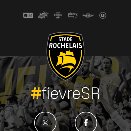
#
fievreSR