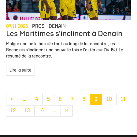
07.11.2025
PROS
DENAIN
Les Maritimes s'inclinent à Denain
Malgré une belle bataille tout au long de la rencontre, les
Rochelais s'inclinent une nouvelle fois à l'extérieur (74-64). Le
résumé de la rencontre.
Lire la suite
«
...
4
5
6
7
8
9
10
11
12
13
14
...
»