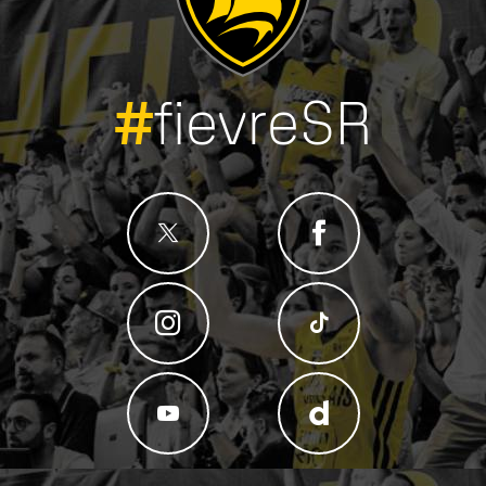
#
fievreSR