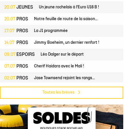
20.07
JEUNES
Un jeune rochelais à l’Euro U18 B !
20.07
PROS
Notre feuille de route de la saison...
17.07
PROS
La J1 programmée
14.07
PROS
Jimmy Boeheim, un dernier renfort !
09.07
ESPOIRS
Léo Dalger sur le départ
07.07
PROS
Cherif Haidara avec le Mali !
02.07
PROS
Jase Townsend rejoint les rangs...
02.07
CLUB
Le Club une nouvelle fois labellisé...
Toutes les brèves