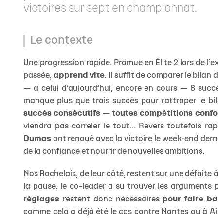
victoires sur sept en championnat.
Le contexte
Une progression rapide. Promue en Élite 2 lors de l’ex
passée,
apprend vite
. Il suffit de comparer le bilan
— à celui d’aujourd’hui, encore en cours — 8 succè
manque plus que trois succès pour rattraper le bil
succès consécutifs
—
toutes compétitions conf
viendra pas correler le tout... Revers toutefois 
Dumas
ont renoué avec la victoire le week-end dern
de la confiance et nourrir de nouvelles ambitions.
Nos Rochelais, de leur côté, restent sur une défaite
la pause, le co-leader a su trouver les arguments po
réglages
restent donc nécessaires
pour faire ba
comme cela a déjà été le cas contre Nantes ou à Aix