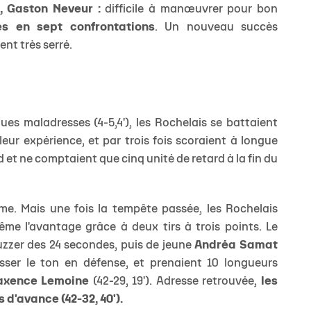
s, Gaston Neveur :
difficile à manœuvrer pour bon
res en sept confrontations
. Un nouveau succès
ent très serré.
s maladresses (4-5,4'), les Rochelais se battaient
leur expérience, et par trois fois scoraient à longue
rd et ne comptaient que cinq unité de retard à la fin du
e. Mais une fois la tempête passée, les Rochelais
me l'avantage grâce à deux tirs à trois points. Le
buzzer des 24 secondes, puis de jeune
Andréa Samat
usser le ton en défense, et prenaient 10 longueurs
xence Lemoine
(42-29, 19'). Adresse retrouvée,
les
 d'avance (42-32, 40').