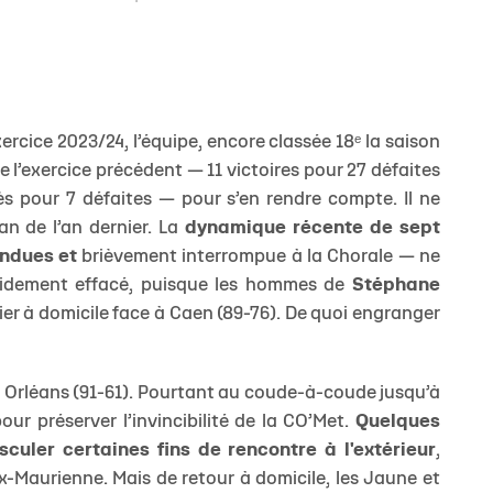
ercice 2023/24, l’équipe, encore classée 18ᵉ la saison
 de l’exercice précédent — 11 victoires pour 27 défaites
s pour 7 défaites — pour s’en rendre compte. Il ne
an de l’an dernier. La
dynamique récente de sept
ondues et
brièvement interrompue à la Chorale — ne
rapidement effacé, puisque les hommes de
Stéphane
ier à domicile face à Caen (89-76). De quoi engranger
 à Orléans (91-61). Pourtant au coude-à-coude jusqu’à
ur préserver l’invincibilité de la CO’Met.
Quelques
sculer certaines fins de rencontre à l'extérieur
,
-Maurienne. Mais de retour à domicile, les Jaune et