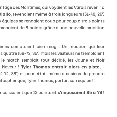
ntage des Maritimes, qui voyaient les Varois revenir à
Diallo
, revenaient même à trois longueurs (51-48, 26')
ux équipes se rendaient coup pour coup à trois points
i menaient de 8 points grâce à une nouvelle munition
imes comptaient bien réagir. Un réaction qui leur
s quatre (68-72, 35'). Mais les visiteurs ne tremblaient
e le match semblait tout décidé, les Jaune et Noir
n Neveur !
Tyler Thomas entrait alors en piste,
il
74-74, 38') et permettait même aux siens de prendre
ratosphérique, Tyler Thomas, portait son équipe !!
'encaissaient que 13 points et
s'imposaient 85 à 79
!