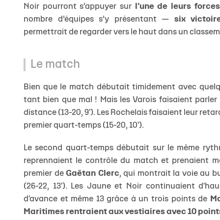
Noir pourront s’appuyer sur
l’une de leurs force
nombre d’équipes s’y présentant —
six victoi
permettrait de regarder vers le haut dans un classem
Le match
Bien que le match débutait timidement avec quelque
tant bien que mal ! Mais les Varois faisaient parler 
distance (13-20, 9'). Les Rochelais faisaient leur reta
premier quart-temps (15-20, 10').
Le second quart-temps débutait sur le même rythm
reprennaient le contrôle du match et prenaient mê
premier de
Gaëtan Clerc
, qui montrait la voie au 
(26-22, 13'). Les Jaune et Noir continuaient d'ha
d'avance et même 13 grâce à un trois points de
Ma
Maritimes rentraient aux vestiaires avec 10 points