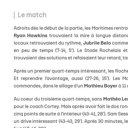
Le match
Adroits dès le début de la partie, les Maritimes rent
Ryan Hawkins
trouvaient la mire à longue distanc
locaux retrouvaient du rythme,
Jubrile Belo
commenç
en peu de temps (7-14, 5'). Le Stade Rochelais é
trouvaient des solutions et refaisaient leur retard, t
Après un premier quart-temps intéressant, les Rochel
Et reprendre l'avantage, aussi (27-26, 15'). Les M
commandes, dans le sillage d'un
Mathieu Boyer
à 11 
Au coeur du troisième quart-temps, sans
Mathéo Ler
pour le coach Cortey. Mais après avoir fait le dos ro
cinq points de suite à l'intérieur (43-41, 28'). Sam 
un drive intéressant (43-43, 29'). Après 30 minutes, l