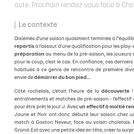
acte. Prochain rendez-vous face à Chol
Le contexte
Dixièmès d'une saison quasiment terminée à l''équilibr
repartis
à l'assaut d'une qualification pour les play-
préparation
au menu de la pré-saison, les joueurs d
pour le coup, c'est le cas. En confiance, ces dernie
habitués à ce genre de rencontre de première div
envie de
démarrer du bon pied...
Côté rochelais, c'était l'heure de la
découverte
!
entraînements et matches de pré-saison - l'effectif a
pour être prêt le jour J. Avec
un effectif à moitié re
Jaune et Noir ont donc débuté leur saison chez un 
match à Gaston Neveur, face au voisin choletais.
Grand-Est avec une petite idée en tête, créer la surpri