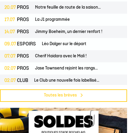
20.07
PROS
Notre feuille de route de la saison...
17.07
PROS
La J1 programmée
14.07
PROS
Jimmy Boeheim, un dernier renfort !
09.07
ESPOIRS
Léo Dalger sur le départ
07.07
PROS
Cherif Haidara avec le Mali !
02.07
PROS
Jase Townsend rejoint les rangs...
02.07
CLUB
Le Club une nouvelle fois labellisé...
29.06
CLUB
L'Asso est à la recherche de trois...
Toutes les brèves