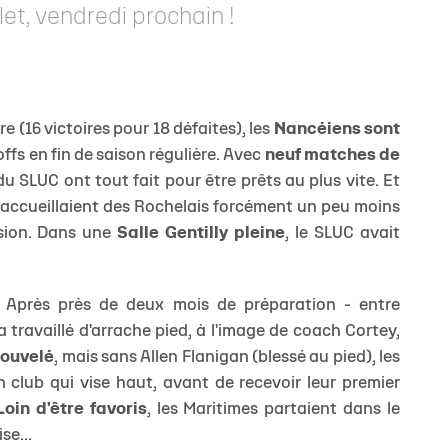
et, vendredi prochain !
e (16 victoires pour 18 défaites), les
Nancéiens sont
offs en fin de saison régulière. Avec
neuf matches de
u SLUC ont tout fait pour être prêts au plus vite. Et
rs accueillaient des Rochelais forcément un peu moins
ision. Dans une
Salle Gentilly pleine
, le SLUC avait
 Après près de deux mois de préparation - entre
 travaillé d'arrache pied, à l'image de coach Cortey,
nouvelé
, mais sans Allen Flanigan (blessé au pied), les
club qui vise haut, avant de recevoir leur premier
Loin d'être favoris
, les Maritimes partaient dans le
se...