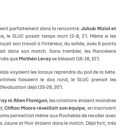
raient parfaitement dans la rencontre.
Jakub Niziol et
e, le SLUC posait temps mort (2-8, 2'). Même si les
ait son travail à l'intérieur, du solide, avec 6 points
tait dans son match. Sans trembler, les Nancéiens
andis que
Mathéo Leray
se blessait (16-18, 10').
ais voyaient les locaux reprendre du poil de la bête.
aritimes faisaient le dos rond, le SLUC prenait les
d'évaluation déjà (33-28, 20').
ay ni Allen Flanigan
, les rotations étaient moindres
nd,
Clifton Moore réveillait son équipe
, en inscrivant
Sessoms permettait même aux Rochelais de recoller avec
es Jaune et Noir étaient dans le match. Déjà fort, très