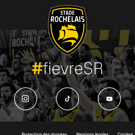
#
fievreSR
Protection des données
Mentions légales
Carrière