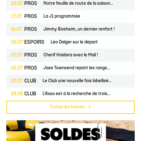
20.07
PROS
Notre feuille de route de la saison...
17.07
PROS
La J1 programmée
14.07
PROS
Jimmy Boeheim, un dernier renfort !
09.07
ESPOIRS
Léo Dalger sur le départ
07.07
PROS
Cherif Haidara avec le Mali !
02.07
PROS
Jase Townsend rejoint les rangs...
02.07
CLUB
Le Club une nouvelle fois labellisé...
29.06
CLUB
L'Asso est à la recherche de trois...
Toutes les brèves