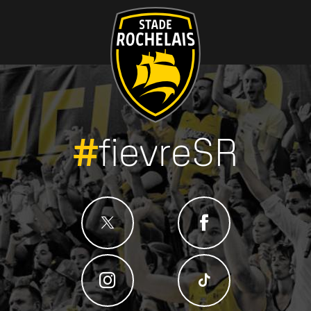
#
fievreSR