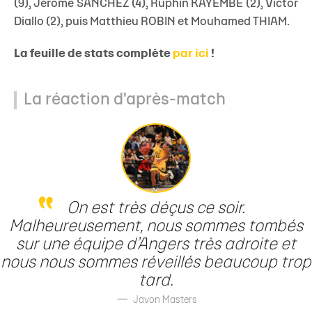
(9), Jérôme SANCHEZ (4), Ruphin KAYEMBE (2), Victor
Diallo (2), puis Matthieu ROBIN et Mouhamed THIAM.
La feuille de stats complète
par ici
!
La réaction d'après-match
On est très déçus ce soir.
Malheureusement, nous sommes tombés
sur une équipe d’Angers très adroite et
nous nous sommes réveillés beaucoup trop
tard.
Javon Masters