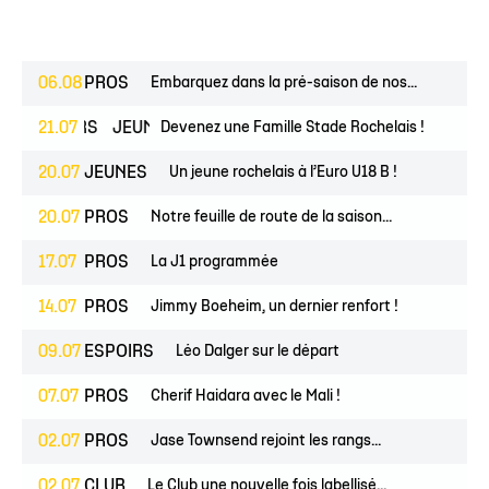
06.08
PROS
Embarquez dans la pré-saison de nos...
ESPOIRS
21.07
JEUNES
Devenez une Famille Stade Rochelais !
20.07
JEUNES
Un jeune rochelais à l’Euro U18 B !
20.07
PROS
Notre feuille de route de la saison...
17.07
PROS
La J1 programmée
14.07
PROS
Jimmy Boeheim, un dernier renfort !
09.07
ESPOIRS
Léo Dalger sur le départ
07.07
PROS
Cherif Haidara avec le Mali !
02.07
PROS
Jase Townsend rejoint les rangs...
02.07
CLUB
Le Club une nouvelle fois labellisé...