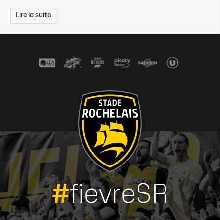
Lire la suite
#
fievreSR