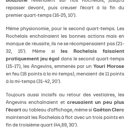
Bouziane
revenaient sur nos Rochelais, jusqu'à
repasser devant, puis creuser l'écart à la fin du
premier quart-temps (16-25, 10').
Même physionomie, pour le second quart-temps. Les
Rochelais enchaînaient les bonnes actions mais en
manque de réussite, ils ne se récompensaient pas (21-
32, 15'). Même si
les Rochelais faisaient
pratiquement jeu égal
dans le second quart-temps
(15-17), les Angevins, emmenés par un
Youri Morose
en feu (16 points à la mi-temps), menaient de 11 points
à la mi-temps (31-42, 20').
Toujours aussi incisifs au retour des vestiaires, les
Angevins enchaînaient et
creusaient un peu plus
l'écart
au tableau d'affichage, même si
Gaëtan Clerc
maintenait les Rochelais à flot avec un trois points en
fin de troisième quart (44,69, 30').