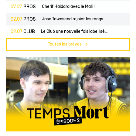
07.07
PROS
Cherif Haidara avec le Mali !
02.07
PROS
Jase Townsend rejoint les rangs...
02.07
CLUB
Le Club une nouvelle fois labellisé...
Toutes les brèves