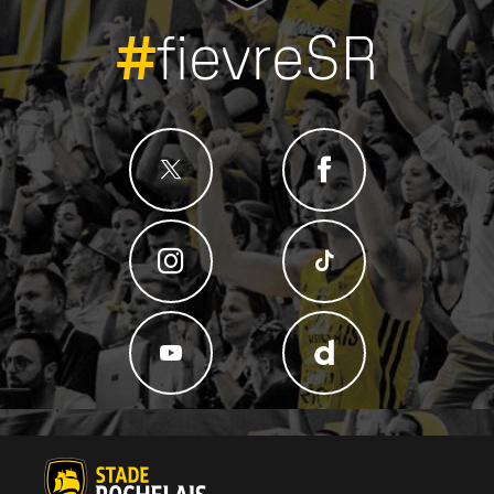
#
fievreSR