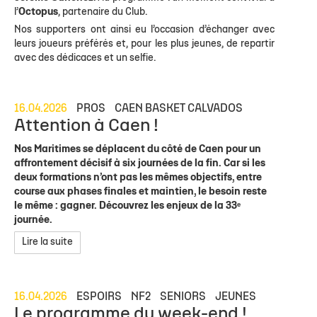
l’
Octopus
, partenaire du Club.
Nos supporters ont ainsi eu l’occasion d’échanger avec
leurs joueurs préférés et, pour les plus jeunes, de repartir
avec des dédicaces et un selfie.
16.04.2026
PROS
CAEN BASKET CALVADOS
Attention à Caen !
Nos Maritimes se déplacent du côté de Caen pour un
affrontement décisif à six journées de la fin. Car si les
deux formations n’ont pas les mêmes objectifs, entre
course aux phases finales et maintien, le besoin reste
le même : gagner. Découvrez les enjeux de la 33ᵉ
journée.
Lire la suite
16.04.2026
ESPOIRS
NF2
SENIORS
JEUNES
Le programme du week-end !