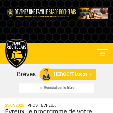
Main
Toggle
site
naviga
navigation
Brèves
HERGOTT Lucas
Réinitialiser le filtre
29.04.2026
PROS
EVREUX
Évreux, le programme de votre