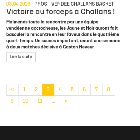
03.04.2026
PROS
VENDEE CHALLANS BASKET
Victoire au forceps à Challans !
Malmenés toute la rencontre par une équipe
vendéenne accrocheuse, les Jaune et Noir auront fait
basculer la rencontre en leur faveur dans le quatrième
quart-temps. Un succès important, avant une semaine
à deux matches décisive à Gaston Neveur.
Lire la suite
«
1
2
3
4
5
6
7
8
9
10
11
...
»