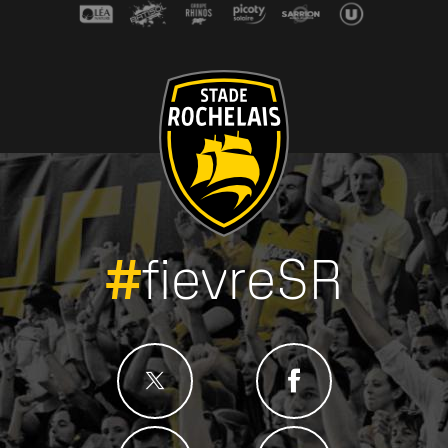
#
fievreSR