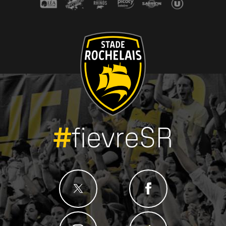
#
fievreSR