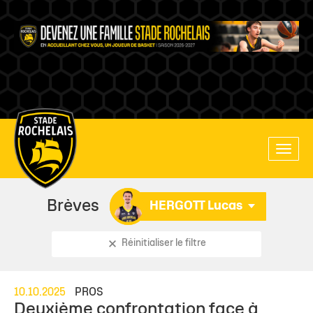
Main
Toggle
site
naviga
navigation
Brèves
HERGOTT Lucas
Réinitialiser le filtre
10.10.2025
PROS
Deuxième confrontation face à