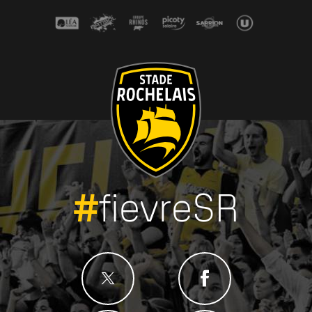
#
fievreSR