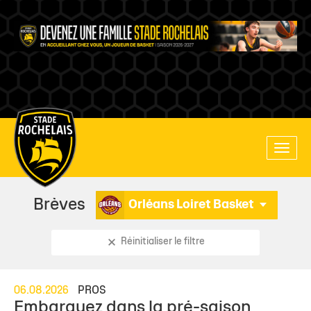
Main
Toggle
site
naviga
navigation
Brèves
Orléans Loiret Basket
Réinitialiser le filtre
06.08.2026
PROS
Embarquez dans la pré-saison