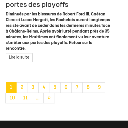
portes des playoffs
Diminués par les blessures de Robert Ford III, Gaëtan
Clerc et Lucas Hergott, les Rochelais auront longtemps
résisté avant de céder dans les dernières minutes face
à Châlons-Reims. Après avoir lutté pendant près de 35
minutes, les Maritimes ont finalement vu leur aventure
s’arrêter aux portes des playoffs. Retour sur la
rencontre.
Lire la suite
1
2
3
4
5
6
7
8
9
10
11
...
»