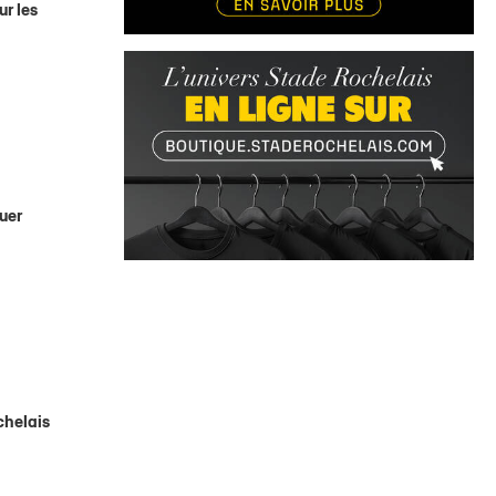
ur les
quer
chelais