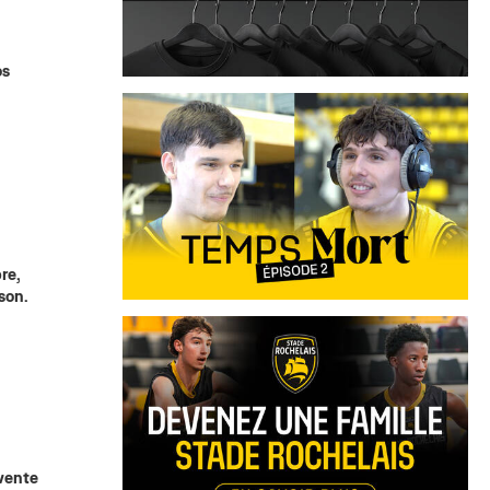
os
re,
son.
 vente