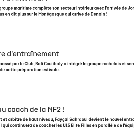
 groupe maritime complète son secteur intérieur avec l'arrivée de J
s en dit plus sur le Monégasque qui arrive de Denain !
ire d'entraînement
ssé par le Club, Bali Coulibaly a intégré le groupe rochelais et ser
de cette préparation estivale.
u coach de la NF2 !
 et arbitre de haut niveau, Fayçal Sahraoui devient le nouvel entr
qui continuera de coacher les U15 Élite Filles en parallèle de l'équ