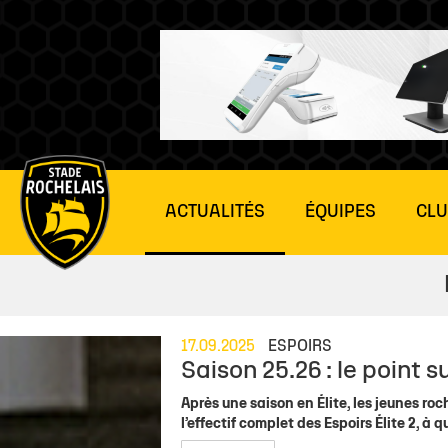
Main
ACTUALITÉS
ÉQUIPES
CL
site
navigation
ÉLITE 2
JOUR DE MATCH
PARTENAIRES
NEWS
VIE DU CLUB
ESPOIRS É
JOUR D
17.09.2025
ESPOIRS
Saison 25.26 : le point su
Actu Pros
Jour de match
Actu Partenaires
Toute l'actu
Actu Club
Actu Espoirs
Accrédita
Après une saison en Élite, les jeunes ro
Effectif
Tarifs billetterie
Annuaire
Actu club
Organigramme SAS
Équipe Espoi
Temps mé
l’effectif complet des Espoirs Élite 2, 