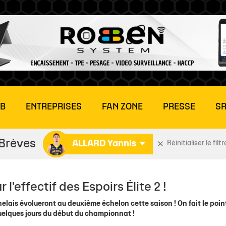
UB
ENTREPRISES
FAN ZONE
PRESSE
SR
Brèves
ALLARD Yannis
Réinitialiser le filtr
LITE 2
E MATCH
MÉDIAS
MÉDIAS
BILLETTERIE ENTREPRISES
HISTOIRE
ÉQUIPES SENIORS
CONTACT
COMMUNAUTÉ
ÉQU
ÉLI
r l'effectif des Espoirs Élite 2 !
tions
Stade Rochelais TV
Stade Rochelais TV
CSE
Gaston Neveur
Actu NF2
Demande d'interview
Club des supporters : 
Act
Effe
chelais évolueront au deuxième échelon cette saison ! On fait le poin
rs
dias
Photothèque
Photothèque
Offre Hospitalités
Missions et valeurs
Actu Seniors
Rejoindre notre liste de
Nos Boutiques
U18 
Sta
à quelques jours du début du championnat !