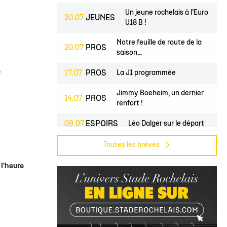
lite filles
ndrier Élite 2
L'Ocean Basket Camp
Contact Mécénat
Jeunes filles
Un jeune rochelais à l’Euro
20.07
JEUNES
2) filles
ssement Élite 2
Rejoindre l'EDB
U18 B !
(2) garçons
endrier Coupe de France
Notre feuille de route de la
20.07
PROS
saison...
lite filles
) filles
e
17.07
PROS
La J1 programmée
Élite garçons
Jimmy Boeheim, un dernier
14.07
PROS
renfort !
(2) garçons
09.07
ESPOIRS
Léo Dalger sur le départ
illes
 garçons
07.07
PROS
Cherif Haidara avec le Mali !
Toutes les brèves
Jase Townsend rejoint les
 l'heure
02.07
PROS
rangs...
Le Club une nouvelle fois
02.07
CLUB
labellisé...