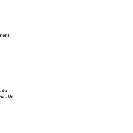
inent
t du
voi… On