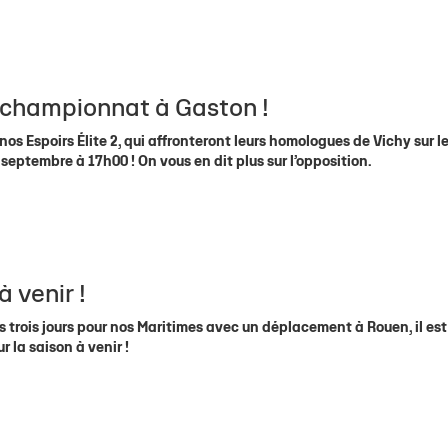
 résultats
La Tribune
La Tribune
Contact Hospitalités
Histoire du Club
NF2
Facebook
U18 É
Cale
 Centre de Formation
Saison après saison
RM2
Instagram
U18 (
Cla
lle Stade Rochelais
RF2
Twitter
U18 
Cal
e championnat à Gaston !
PRM
U15 É
3x3
U15(2
nos Espoirs Élite 2, qui affronteront leurs homologues de Vichy sur l
eptembre à 17h00 ! On vous en dit plus sur l’opposition.
Handibasket
U15 
U15 
U13 f
U13
à venir !
trois jours pour nos Maritimes avec un déplacement à Rouen, il est
ur la saison à venir !