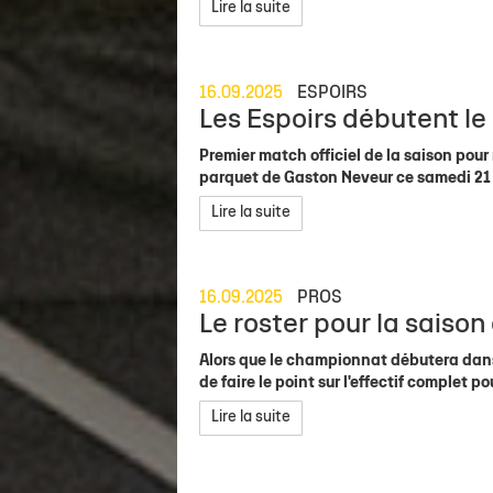
Staff
Concours de shoots - McDonald's LR
Ils mécènent l'Asso !
Actu sportive
Organigramme Asso
Calendrier &
Lire la suite
Calendrier Élite 2
Venir à Gaston Neveur
Contact Partenaires
Brèves
Salle Gaston Neveur
Recrutement
Classement Élite 2
Personne en mobilité réduite
Match en direct
Nos boutiques
Devenir Fami
16.09.2025
ESPOIRS
Les Espoirs débutent l
Calendrier Coupe de France
Carrière
Premier match officiel de la saison pour 
parquet de Gaston Neveur ce samedi 21 s
Lire la suite
16.09.2025
PROS
Le roster pour la saison 
Alors que le championnat débutera dans 
de faire le point sur l'effectif complet po
Lire la suite