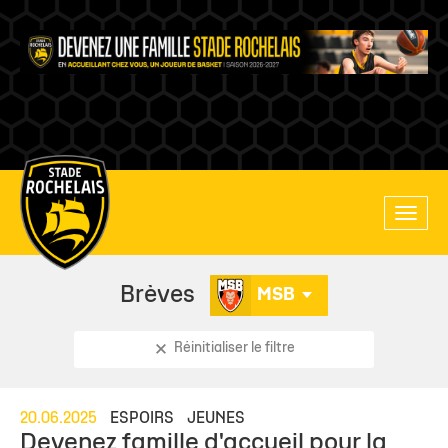
Main
Toggle
site
naviga
navigation
Brèves
MSB
Réinitialiser le filtre
20.06.2025
ESPOIRS
JEUNES
Devenez famille d'accueil pour la