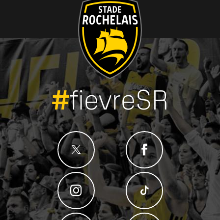
#
fievreSR