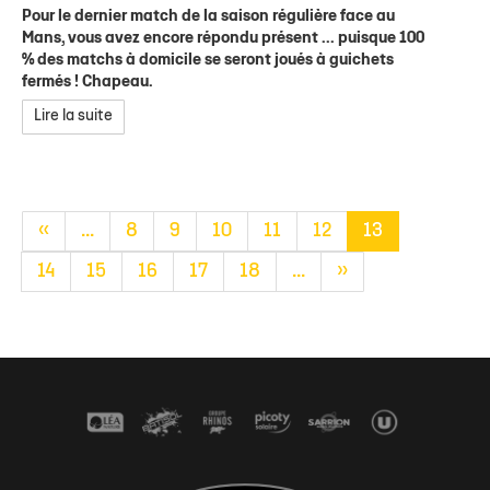
Pour le dernier match de la saison régulière face au
Mans, vous avez encore répondu présent ... puisque 100
% des matchs à domicile se seront joués à guichets
fermés ! Chapeau.
Lire la suite
«
...
8
9
10
11
12
13
14
15
16
17
18
...
»