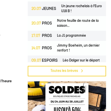
lite filles
ndrier Élite 2
L'Ocean Basket Camp
Contact Mécénat
Jeunes filles
Un jeune rochelais à l’Euro
20.07
JEUNES
2) filles
ssement Élite 2
Rejoindre l'EDB
U18 B !
(2) garçons
endrier Coupe de France
Notre feuille de route de la
20.07
PROS
saison...
lite filles
) filles
e
17.07
PROS
La J1 programmée
Élite garçons
Jimmy Boeheim, un dernier
14.07
PROS
renfort !
(2) garçons
09.07
ESPOIRS
Léo Dalger sur le départ
illes
 garçons
07.07
PROS
Cherif Haidara avec le Mali !
Toutes les brèves
Jase Townsend rejoint les
 l'heure
02.07
PROS
rangs...
Le Club une nouvelle fois
02.07
CLUB
labellisé...