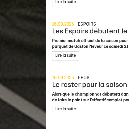
Staff
Concours de shoots - McDonald's LR
Ils mécènent l'Asso !
Actu sportive
Organigramme Asso
Calendrier &
Lire la suite
Calendrier Élite 2
Venir à Gaston Neveur
Contact Partenaires
Brèves
Salle Gaston Neveur
Recrutement
Classement Élite 2
Personne en mobilité réduite
Match en direct
Nos boutiques
Devenir Fami
16.09.2025
ESPOIRS
Les Espoirs débutent l
Calendrier Coupe de France
Carrière
Premier match officiel de la saison pour 
parquet de Gaston Neveur ce samedi 21 s
Lire la suite
16.09.2025
PROS
Le roster pour la saison 
Alors que le championnat débutera dans 
de faire le point sur l'effectif complet po
Lire la suite