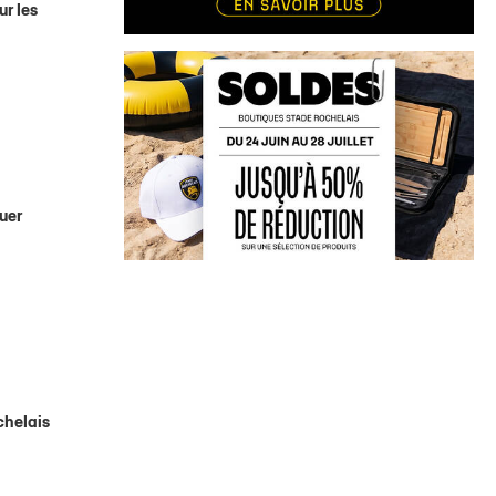
ur les
quer
chelais