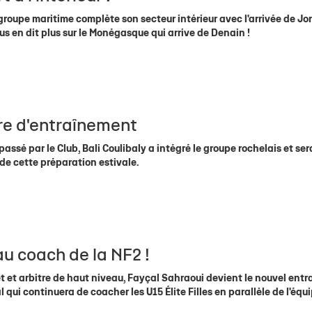
 groupe maritime complète son secteur intérieur avec l'arrivée de J
s en dit plus sur le Monégasque qui arrive de Denain !
ire d'entraînement
ssé par le Club, Bali Coulibaly a intégré le groupe rochelais et ser
de cette préparation estivale.
u coach de la NF2 !
 et arbitre de haut niveau, Fayçal Sahraoui devient le nouvel entr
qui continuera de coacher les U15 Élite Filles en parallèle de l'équ