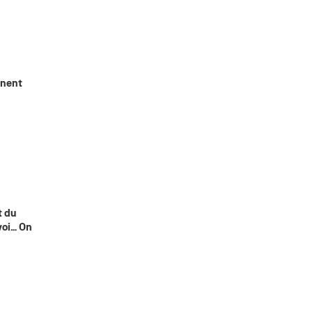
inent
t du
voi… On