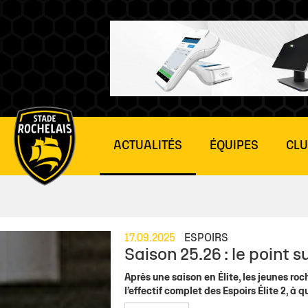
Main
ACTUALITÉS
ÉQUIPES
CL
site
navigation
ÉLITE 2
JOUR DE MATCH
PARTENAIRES
NEWS
VIE DU CLUB
ESPOIRS É
JOUR D
17.09.2025
ESPOIRS
Saison 25.26 : le point su
Actu Pros
Jour de match
Actu Partenaires
Toute l'actu
Actu Club
Actu Espoirs
Accrédita
Après une saison en Élite, les jeunes ro
Effectif
Tarifs billetterie
Annuaire
Actu club
Organigramme SAS
Équipe Espoi
Temps mé
l’effectif complet des Espoirs Élite 2, 