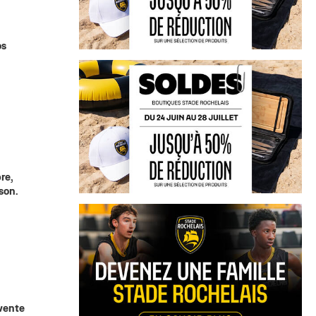
os
re,
son.
 vente