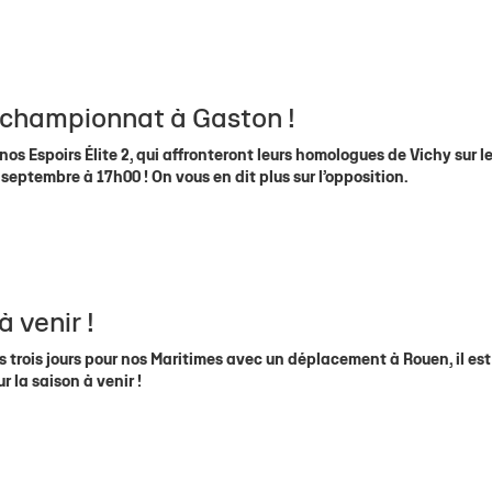
 résultats
La Tribune
La Tribune
Contact Hospitalités
Histoire du Club
NF2
Facebook
U18 É
Cale
 Centre de Formation
Saison après saison
RM2
Instagram
U18 (
Cla
lle Stade Rochelais
RF2
Twitter
U18 
Cal
e championnat à Gaston !
PRM
U15 É
3x3
U15(2
nos Espoirs Élite 2, qui affronteront leurs homologues de Vichy sur l
eptembre à 17h00 ! On vous en dit plus sur l’opposition.
Handibasket
U15 
U15 
U13 f
U13
à venir !
trois jours pour nos Maritimes avec un déplacement à Rouen, il est
ur la saison à venir !