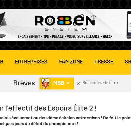
UB
ENTREPRISES
FAN ZONE
PRESSE
SR
Brèves
MSB
Réinitialiser le filtre
LITE 2
E MATCH
MÉDIAS
MÉDIAS
BILLETTERIE ENTREPRISES
HISTOIRE
ÉQUIPES SENIORS
CONTACT
COMMUNAUTÉ
ÉQU
ÉLI
r l'effectif des Espoirs Élite 2 !
tions
Stade Rochelais TV
Stade Rochelais TV
CSE
Gaston Neveur
Actu NF2
Demande d'interview
Club des supporters : 
Act
Effe
chelais évolueront au deuxième échelon cette saison ! On fait le poin
rs
dias
Photothèque
Photothèque
Offre Hospitalités
Missions et valeurs
Actu Seniors
Rejoindre notre liste de
Nos Boutiques
U18 
Sta
à quelques jours du début du championnat !